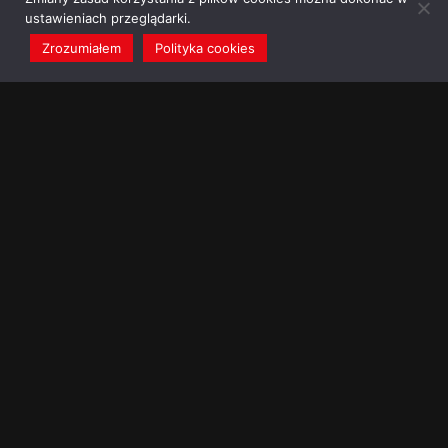
ustawieniach przeglądarki.
Zrozumiałem
Polityka cookies
redakcja@dominikanie.pl
Reguła dominikanie.pl
Polityka cookies