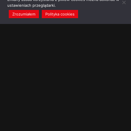
ustawieniach przeglądarki.
Zrozumiałem
Polityka cookies
redakcja@dominikanie.pl
Reguła dominikanie.pl
Polityka cookies