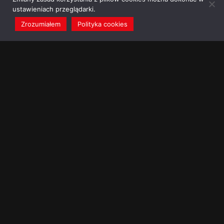
ustawieniach przeglądarki.
Zrozumiałem
Polityka cookies
redakcja@dominikanie.pl
Reguła dominikanie.pl
Polityka cookies