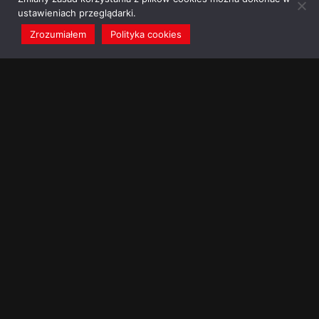
ustawieniach przeglądarki.
Zrozumiałem
Polityka cookies
redakcja@dominikanie.pl
Reguła dominikanie.pl
Polityka cookies