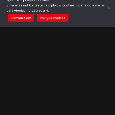
zgodnie z polityką cookies.
Zmiany zasad korzystania z plików cookies można dokonać w
ustawieniach przeglądarki.
Zrozumiałem
Polityka cookies
redakcja@dominikanie.pl
Reguła dominikanie.pl
Polityka cookies