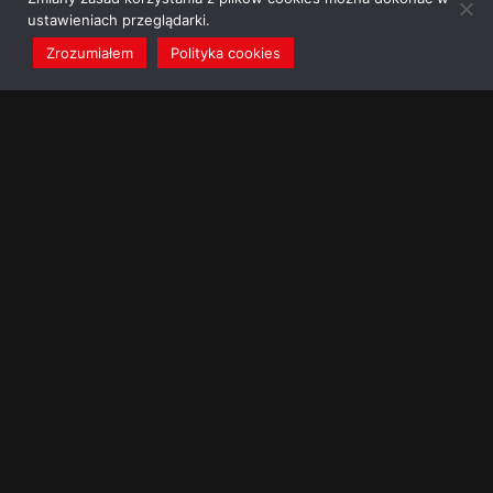
ustawieniach przeglądarki.
Zrozumiałem
Polityka cookies
redakcja@dominikanie.pl
Reguła dominikanie.pl
Polityka cookies