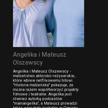
Angelika i Mateusz
Olszewscy
Angelika i Mateusz Olszewscy -
małżeństwo aktorsko-reżyserskie,
które wbrew netflixowemu hitowi
"Historia małżeńska" pokazuje, że
można razem współtworzyć projekty
filmowe i teatralne. Angelika jest
również autorką podcastów
"mamangelika", a Mateusz prowadzi
także warsztaty teatralne w Ognisku