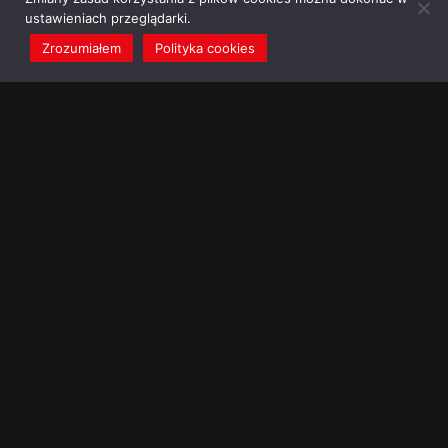
ustawieniach przeglądarki.
Zrozumiałem
Polityka cookies
redakcja@dominikanie.pl
Reguła dominikanie.pl
Polityka cookies