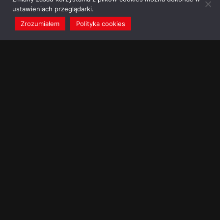
ustawieniach przeglądarki.
Zrozumiałem
Polityka cookies
redakcja@dominikanie.pl
Reguła dominikanie.pl
Polityka cookies