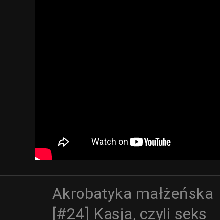
Akrobatyka małżeńska
[#24] Kasja, czyli seks