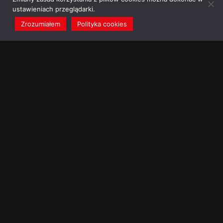
ustawieniach przeglądarki.
Zrozumiałem
Polityka cookies
redakcja@dominikanie.pl
Reguła dominikanie.pl
Polityka cookies