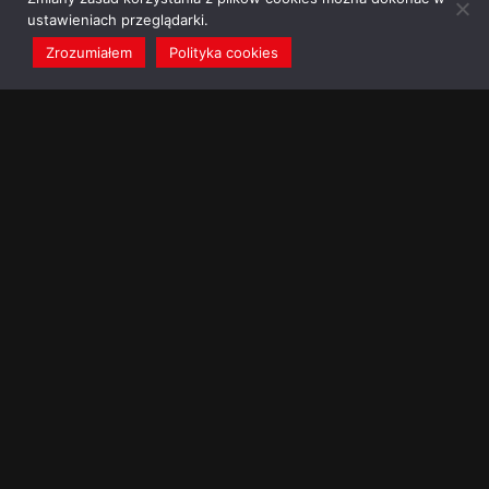
ustawieniach przeglądarki.
Zrozumiałem
Polityka cookies
redakcja@dominikanie.pl
Reguła dominikanie.pl
Polityka cookies