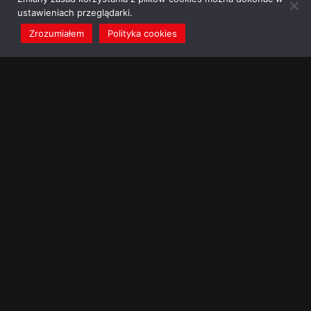
ustawieniach przeglądarki.
Zrozumiałem
Polityka cookies
redakcja@dominikanie.pl
Reguła dominikanie.pl
Polityka cookies