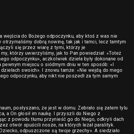
ica wejścia do Bożego odpoczynku, aby ktoś z was nie
y otrzymaliśmy dobrą nowinę, tak jak i tamci, lecz tamtym
czyli się przez wiarę z tymi, którzy je
my, którzy uwierzyliśmy, jak to Pan powiedział: «Toteż
ego odpoczynku», aczkolwiek dzieła były dokonane od
a pewnym miejscu o siódmym dniu w ten sposób: «I
dziełach swoich». I znowu tamże: «Nie wejdą do mego
ego odpoczynku, aby nikt nie poszedł za tym samym
aum, posłyszano, że jest w domu. Zebrało się zatem tylu
a, a On głosił im naukę. I przyszli do Niego z
ogąc z powodu tłumu przynieść go do Niego, odkryli dach
ez otwór spuścili nosze, na których leżał paralityk.
 «Dziecko, odpuszczone są twoje grzechy». A siedziało