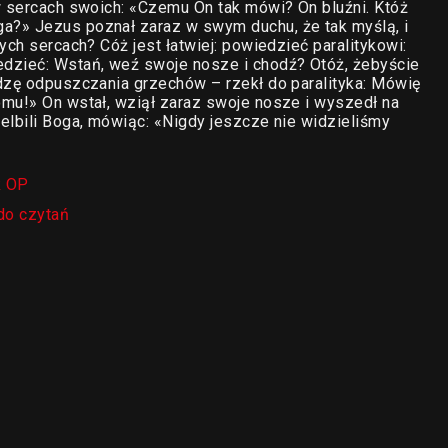
w sercach swoich: «Czemu On tak mówi? On bluźni. Któż
a?» Jezus poznał zaraz w swym duchu, że tak myślą, i
ych sercach? Cóż jest łatwiej: powiedzieć paralitykowi:
dzieć: Wstań, weź swoje nosze i chodź? Otóż, żebyście
adzę odpuszczania grzechów – rzekł do paralityka: Mówię
omu!» On wstał, wziął zaraz swoje nosze i wyszedł na
elbili Boga, mówiąc: «Nigdy jeszcze nie widzieliśmy
k OP
do czytań