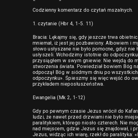
Codzienny komentarz do czytań mszalnych.
1. czytanie (Hbr 4, 1-5. 11)
Bracia: Lękajmy się, gdy jeszcze trwa obietn
mniemał, iż jest jej pozbawiony. Albowiem i m
słowo usłyszane nie było pomocne, gdyż nie łą
usłyszeli. Wchodzimy istotnie do odpoczynku 
przysiągłem w swym gniewie: Nie wejdą do m
stworzenia świata. Powiedział bowiem Bóg n
odpoczął Bóg w siódmym dniu po wszystkich 
odpoczynku». Śpieszmy się więc wejść do ow
przykładem nieposłuszeństwa.
Ewangelia (Mk 2, 1-12)
Gdy po pewnym czasie Jezus wrócił do Kafarn
ludzi, że nawet przed drzwiami nie było miejsc
paralitykiem, którego niosło czterech. Nie m
nad miejscem, gdzie Jezus się znajdował, i prz
Jezus, widząc ich wiarę, rzekł do paralityka: