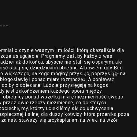
___
omniał o czynie waszym i miłości, którą okazaliście dla
eszcze usługujecie. Pragniemy zaś, by każdy z was
ziei aż do końca, abyście nie stali się ospałymi, ale
iwość stają się dziedzicami obietnic. Albowiem gdy Bóg
go większego, na kogo mógłby przysiąc, poprzysiągł na
pobłogosławię i ponad miarę rozmnożę». A ponieważ
, co było obiecane. Ludzie przysięgają na kogoś
wdy jest zakończeniem każdego sporu między
om obietnicy ponad wszelką miarę niezmienność swego
y przez dwie rzeczy niezmienne, co do których
 pociechę, my, którzy uciekliśmy się do uchwycenia
ezpiecznej i silnej dla duszy kotwicy, która przenika poza
 za nas, stawszy się arcykapłanem na wieki na wzór