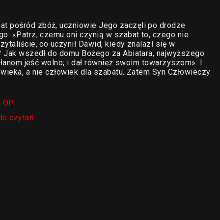
at pośród zbóż, uczniowie Jego zaczęli po drodze
go: «Patrz, czemu oni czynią w szabat to, czego nie
ytaliście, co uczynił Dawid, kiedy znalazł się w
ze? Jak wszedł do domu Bożego za Abiatara, najwyższego
kapłanom jeść wolno; i dał również swoim towarzyszom». I
owieka, a nie człowiek dla szabatu. Zatem Syn Człowieczy
k OP
do czytań