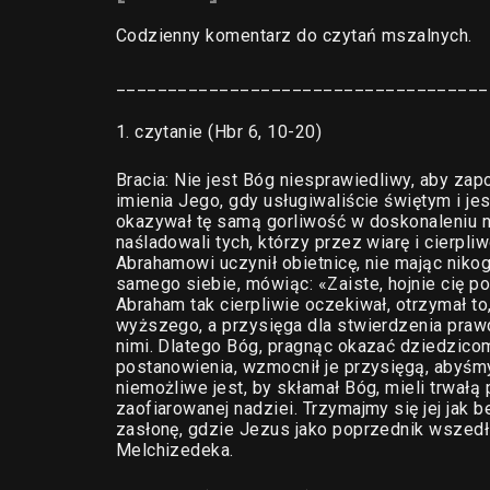
Codzienny komentarz do czytań mszalnych.
____________________________________
1. czytanie (Hbr 6, 10-20)
Bracia: Nie jest Bóg niesprawiedliwy, aby zap
imienia Jego, gdy usługiwaliście świętym i j
okazywał tę samą gorliwość w doskonaleniu nad
naśladowali tych, którzy przez wiarę i cierpl
Abrahamowi uczynił obietnicę, nie mając niko
samego siebie, mówiąc: «Zaiste, hojnie cię 
Abraham tak cierpliwie oczekiwał, otrzymał to
wyższego, a przysięga dla stwierdzenia pra
nimi. Dlatego Bóg, pragnąc okazać dziedzic
postanowienia, wzmocnił je przysięgą, abyśm
niemożliwe jest, by skłamał Bóg, mieli trwałą
zaofiarowanej nadziei. Trzymajmy się jej jak b
zasłonę, gdzie Jezus jako poprzednik wszedł
Melchizedeka.