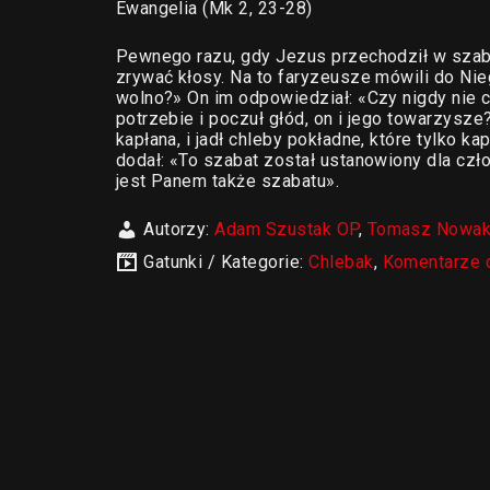
Ewangelia (Mk 2, 23-28)
Pewnego razu, gdy Jezus przechodził w szab
zrywać kłosy. Na to faryzeusze mówili do Nie
wolno?» On im odpowiedział: «Czy nigdy nie cz
potrzebie i poczuł głód, on i jego towarzys
kapłana, i jadł chleby pokładne, które tylko 
dodał: «To szabat został ustanowiony dla czł
jest Panem także szabatu».
Autorzy:
Adam Szustak OP
,
Tomasz Nowa
Gatunki / Kategorie:
Chlebak
,
Komentarze 