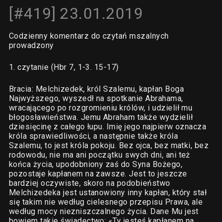
[#419] 23.01.2019
Codzienny komentarz do czytań mszalnych
prowadzony
1. czytanie (Hbr 7, 1-3. 15-17)
Bracia: Melchizedek, król Szalemu, kapłan Boga
Najwyższego, wyszedł na spotkanie Abrahama,
wracającego po rozgromieniu królów, i udzielił mu
błogosławieństwa. Jemu Abraham także wydzielił
dziesięcinę z całego łupu. Imię jego najpierw oznacza
króla sprawiedliwości, a następnie także króla
Szalemu, to jest króla pokoju. Bez ojca, bez matki, bez
rodowodu, nie ma ani początku swych dni, ani też
końca życia, upodobniony zaś do Syna Bożego,
pozostaje kapłanem na zawsze. Jest to jeszcze
bardziej oczywiste, skoro na podobieństwo
Melchizedeka jest ustanowiony inny kapłan, który stał
się takim nie według cielesnego przepisu Prawa, ale
według mocy niezniszczalnego życia. Dane Mu jest
bowiem takie świadectwo: «Ty jesteś kapłanem na