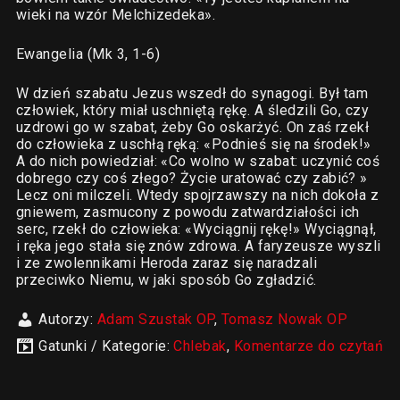
wieki na wzór Melchizedeka».
Ewangelia (Mk 3, 1-6)
W dzień szabatu Jezus wszedł do synagogi. Był tam
człowiek, który miał uschniętą rękę. A śledzili Go, czy
uzdrowi go w szabat, żeby Go oskarżyć. On zaś rzekł
do człowieka z uschłą ręką: «Podnieś się na środek!»
A do nich powiedział: «Co wolno w szabat: uczynić coś
dobrego czy coś złego? Życie uratować czy zabić? »
Lecz oni milczeli. Wtedy spojrzawszy na nich dokoła z
gniewem, zasmucony z powodu zatwardziałości ich
serc, rzekł do człowieka: «Wyciągnij rękę!» Wyciągnął,
i ręka jego stała się znów zdrowa. A faryzeusze wyszli
i ze zwolennikami Heroda zaraz się naradzali
przeciwko Niemu, w jaki sposób Go zgładzić.
Autorzy:
Adam Szustak OP
,
Tomasz Nowak OP
Gatunki / Kategorie:
Chlebak
,
Komentarze do czytań