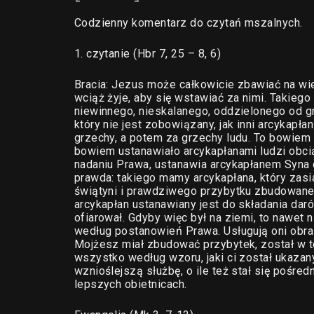
Codzienny komentarz do czytań mszalnych.
1. czytanie (Hbr 7, 25 – 8, 6)
Bracia: Jezus może całkowicie zbawiać na wie
wciąż żyje, aby się wstawiać za nimi. Takieg
niewinnego, nieskalanego, oddzielonego od 
który nie jest zobowiązany, jak inni arcykapła
grzechy, a potem za grzechy ludu. To bowiem 
bowiem ustanawiało arcykapłanami ludzi obcią
nadaniu Prawa, ustanawia arcykapłanem Syna
prawda: takiego mamy arcykapłana, który zasia
świątyni i prawdziwego przybytku zbudowane
arcykapłan ustanawiany jest do składania darów
ofiarował. Gdyby więc był na ziemi, to nawet n
według postanowień Prawa. Usługują oni obra
Mojżesz miał zbudować przybytek, został w t
wszystko według wzoru, jaki ci został ukazany
wznioślejszą służbę, o ile też stał się pośre
lepszych obietnicach.