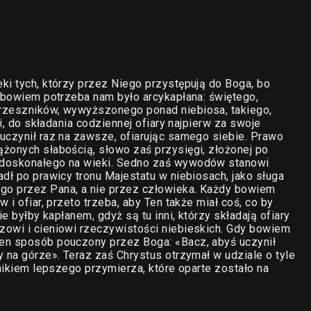
ki tych, którzy przez Niego przystępują do Boga, bo
o bowiem potrzeba nam było arcykapłana: świętego,
grzeszników, wywyższonego ponad niebiosa, takiego,
ni, do składania codziennej ofiary najpierw za swoje
uczynił raz na zawsze, ofiarując samego siebie. Prawo
żonych słabością, słowo zaś przysięgi, złożonej po
 doskonałego na wieki. Sedno zaś wywodów stanowi
dł po prawicy tronu Majestatu w niebiosach, jako sługa
go przez Pana, a nie przez człowieka. Każdy bowiem
 i ofiar, przeto trzeba, aby Ten także miał coś, co by
ie byłby kapłanem, gdyż są tu inni, którzy składają ofiary
zowi i cieniowi rzeczywistości niebieskich. Gdy bowiem
en sposób pouczony przez Boga: «Bacz, abyś uczynił
 na górze». Teraz zaś Chrystus otrzymał w udziale o tyle
dnikiem lepszego przymierza, które oparte zostało na