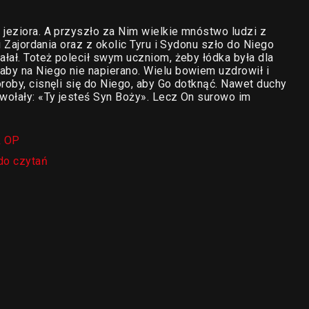
 jeziora. A przyszło za Nim wielkie mnóstwo ludzi z
 i Zajordania oraz z okolic Tyru i Sydonu szło do Niego
ałał. Toteż polecił swym uczniom, żeby łódka była dla
aby na Niego nie napierano. Wielu bowiem uzdrowił i
roby, cisnęli się do Niego, aby Go dotknąć. Nawet duchy
 wołały: «Ty jesteś Syn Boży». Lecz On surowo im
k OP
do czytań