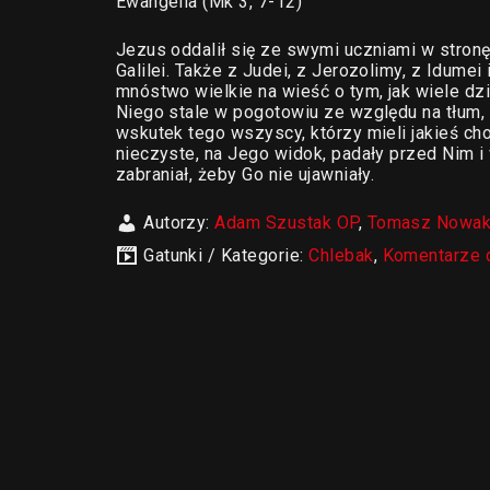
Ewangelia (Mk 3, 7-12)
Jezus oddalił się ze swymi uczniami w stronę
Galilei. Także z Judei, z Jerozolimy, z Idumei
mnóstwo wielkie na wieść o tym, jak wiele dzi
Niego stale w pogotowiu ze względu na tłum, 
wskutek tego wszyscy, którzy mieli jakieś cho
nieczyste, na Jego widok, padały przed Nim i
zabraniał, żeby Go nie ujawniały.
Autorzy:
Adam Szustak OP
,
Tomasz Nowa
Gatunki / Kategorie:
Chlebak
,
Komentarze 