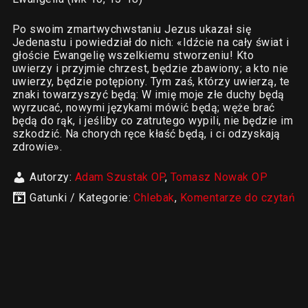
Po swoim zmartwychwstaniu Jezus ukazał się
Jedenastu i powiedział do nich: «Idźcie na cały świat i
głoście Ewangelię wszelkiemu stworzeniu! Kto
uwierzy i przyjmie chrzest, będzie zbawiony; a kto nie
uwierzy, będzie potępiony. Tym zaś, którzy uwierzą, te
znaki towarzyszyć będą: W imię moje złe duchy będą
wyrzucać, nowymi językami mówić będą; węże brać
będą do rąk, i jeśliby co zatrutego wypili, nie będzie im
szkodzić. Na chorych ręce kłaść będą, i ci odzyskają
zdrowie».
Autorzy:
Adam Szustak OP
,
Tomasz Nowak OP
Gatunki / Kategorie:
Chlebak
,
Komentarze do czytań