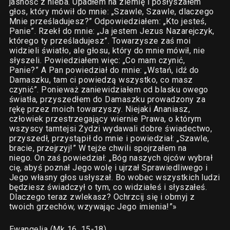
jasność z nieba. Upadłem na ziemię i posłyszałem
głos, który mówił do mnie: „Szawle, Szawle, dlaczego
Mnie prześladujesz?” Odpowiedziałem: „Kto jesteś,
Panie”. Rzekł do mnie: „Ja jestem Jezus Nazarejczyk,
którego ty prześladujesz”. Towarzysze zaś moi
widzieli światło, ale głosu, który do mnie mówił, nie
słyszeli. Powiedziałem więc: „Co mam czynić,
Panie?” A Pan powiedział do mnie: „Wstań, idź do
Damaszku, tam ci powiedzą wszystko, co masz
czynić”. Ponieważ zaniewidziałem od blasku owego
światła, przyszedłem do Damaszku prowadzony za
rękę przez moich towarzyszy. Niejaki Ananiasz,
człowiek przestrzegający wiernie Prawa, o którym
wszyscy tamtejsi Żydzi wydawali dobre świadectwo,
przyszedł, przystąpił do mnie i powiedział: „Szawle,
bracie, przejrzyj!” W tejże chwili spojrzałem na
niego. On zaś powiedział: „Bóg naszych ojców wybrał
cię, abyś poznał Jego wolę i ujrzał Sprawiedliwego i
Jego własny głos usłyszał. Bo wobec wszystkich ludzi
będziesz świadczył o tym, co widziałeś i słyszałeś.
Dlaczego teraz zwlekasz? Ochrzcij się i obmyj z
twoich grzechów, wzywając Jego imienia!”»
Ewangelia (Mk 16, 15-18)