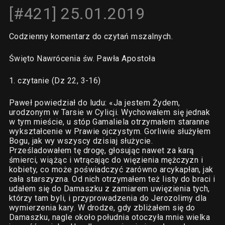
[#421] 25.01.2019
Codzienny komentarz do czytań mszalnych.
Święto Nawrócenia św. Pawła Apostoła
1. czytanie (Dz 22, 3-16)
Paweł powiedział do ludu: «Ja jestem Żydem,
urodzonym w Tarsie w Cylicji. Wychowałem się jednak
w tym mieście, u stóp Gamaliela otrzymałem staranne
wykształcenie w Prawie ojczystym. Gorliwie służyłem
Bogu, jak wy wszyscy dzisiaj służycie.
Prześladowałem tę drogę, głosując nawet za karą
śmierci, wiążąc i wtrącając do więzienia mężczyzn i
kobiety, co może poświadczyć zarówno arcykapłan, jak
cała starszyzna. Od nich otrzymałem też listy do braci i
udałem się do Damaszku z zamiarem uwięzienia tych,
którzy tam byli, i przyprowadzenia do Jerozolimy dla
wymierzenia kary. W drodze, gdy zbliżałem się do
Damaszku, nagle około południa otoczyła mnie wielka