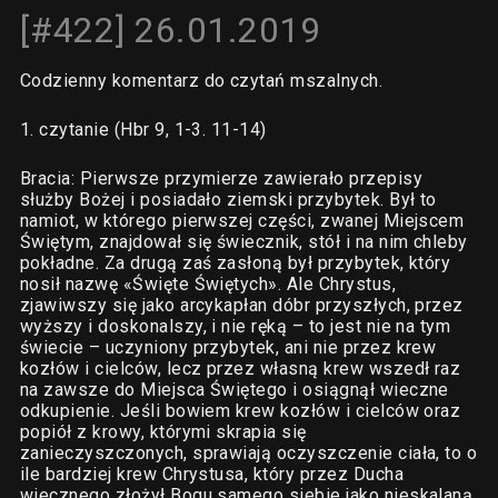
[#422] 26.01.2019
Codzienny komentarz do czytań mszalnych.
1. czytanie (Hbr 9, 1-3. 11-14)
Bracia: Pierwsze przymierze zawierało przepisy
służby Bożej i posiadało ziemski przybytek. Był to
namiot, w którego pierwszej części, zwanej Miejscem
Świętym, znajdował się świecznik, stół i na nim chleby
pokładne. Za drugą zaś zasłoną był przybytek, który
nosił nazwę «Święte Świętych». Ale Chrystus,
zjawiwszy się jako arcykapłan dóbr przyszłych, przez
wyższy i doskonalszy, i nie ręką – to jest nie na tym
świecie – uczyniony przybytek, ani nie przez krew
kozłów i cielców, lecz przez własną krew wszedł raz
na zawsze do Miejsca Świętego i osiągnął wieczne
odkupienie. Jeśli bowiem krew kozłów i cielców oraz
popiół z krowy, którymi skrapia się
zanieczyszczonych, sprawiają oczyszczenie ciała, to o
ile bardziej krew Chrystusa, który przez Ducha
wiecznego złożył Bogu samego siebie jako nieskalaną