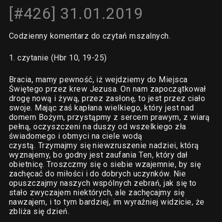
[#426] 31.01.2019
Codzienny komentarz do czytań mszalnych.
1. czytanie (Hbr 10, 19-25)
Bracia, mamy pewność, iż wejdziemy do Miejsca
Świętego przez krew Jezusa. On nam zapoczątkował
drogę nową i żywą, przez zasłonę, to jest przez ciało
swoje. Mając zaś kapłana wielkiego, który jest nad
domem Bożym, przystąpmy z sercem prawym, z wiarą
pełną, oczyszczeni na duszy od wszelkiego zła
świadomego i obmyci na ciele wodą
czystą. Trzymajmy się niewzruszenie nadziei, którą
wyznajemy, bo godny jest zaufania Ten, który dał
obietnicę. Troszczmy się o siebie wzajemnie, by się
zachęcać do miłości i do dobrych uczynków. Nie
opuszczajmy naszych wspólnych zebrań, jak się to
stało zwyczajem niektórych, ale zachęcajmy się
nawzajem, i to tym bardziej, im wyraźniej widzicie, że
zbliża się dzień.