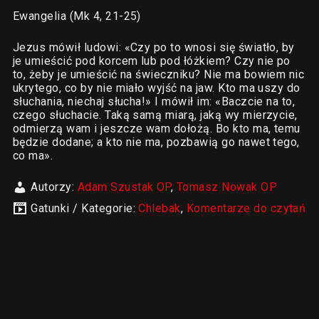
Ewangelia (Mk 4, 21-25)
Jezus mówił ludowi: «Czy po to wnosi się światło, by
je umieścić pod korcem lub pod łóżkiem? Czy nie po
to, żeby je umieścić na świeczniku? Nie ma bowiem nic
ukrytego, co by nie miało wyjść na jaw. Kto ma uszy do
słuchania, niechaj słucha!» I mówił im: «Baczcie na to,
czego słuchacie. Taką samą miarą, jaką wy mierzycie,
odmierzą wam i jeszcze wam dołożą. Bo kto ma, temu
będzie dodane; a kto nie ma, pozbawią go nawet tego,
co ma».
Autorzy:
Adam Szustak OP
,
Tomasz Nowak OP
Gatunki / Kategorie:
Chlebak
,
Komentarze do czytań