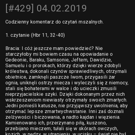
[#429] 04.02.2019
Codzienny komentarz do czytań mszalnych.
1. czytanie (Hbr 11, 32-40)
Bracia: I cóż jeszcze mam powiedzieć? Nie
starczyłoby mi bowiem czasu na opowiadanie o
Gedeonie, Baraku, Samsonie, Jeftem, Dawidzie,
Samuelu i o prorokach, którzy dzięki wierze zdobyli
królestwa, dokonali czynów sprawiedliwych, otrzymali
obietnice, zamknęli paszcze lwom, przygasili żar
ognia, uniknęli ostrzy miecza i wyleczyli się z niemocy,
stali się bohaterami w walce i do ucieczki zmusili
nieprzyjacielskie szyki. Dzięki dokonanym przez nich
wskrzeszeniom niewiasty otrzymały swoich zmarłych.
Jedni ponieśli katusze, nie przyjąwszy uwolnienia, aby
otrzymać lepsze zmartwychwstanie. Inni zaś doznali
zelżywości i biczowania, a nadto kajdan i więzienia.
Kamienowano ich, przerzynano piłą, kuszono,
przebijano mieczem; tułali się w skórach owczych,
kozich, w nędzy, w utrapieniu, w ucisku – świat nie był