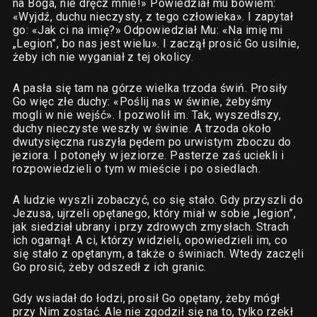
na Boga, nie dręcz mnie!» Powiedział mu bowiem:
«Wyjdź, duchu nieczysty, z tego człowieka». I zapytał
go: «Jak ci na imię?» Odpowiedział Mu: «Na imię mi
„Legion”, bo nas jest wielu». I zaczął prosić Go usilnie,
żeby ich nie wyganiał z tej okolicy.
A pasła się tam na górze wielka trzoda świń. Prosiły
Go więc złe duchy: «Poślij nas w świnie, żebyśmy
mogli w nie wejść». I pozwolił im. Tak, wyszedłszy,
duchy nieczyste weszły w świnie. A trzoda około
dwutysięczna ruszyła pędem po urwistym zboczu do
jeziora. I potonęły w jeziorze. Pasterze zaś uciekli i
rozpowiedzieli o tym w mieście i po osiedlach.
A ludzie wyszli zobaczyć, co się stało. Gdy przyszli do
Jezusa, ujrzeli opętanego, który miał w sobie „legion”,
jak siedział ubrany i przy zdrowych zmysłach. Strach
ich ogarnął. A ci, którzy widzieli, opowiedzieli im, co
się stało z opętanym, a także o świniach. Wtedy zaczęli
Go prosić, żeby odszedł z ich granic.
Gdy wsiadał do łodzi, prosił Go opętany, żeby mógł
przy Nim zostać. Ale nie zgodził się na to, tylko rzekł