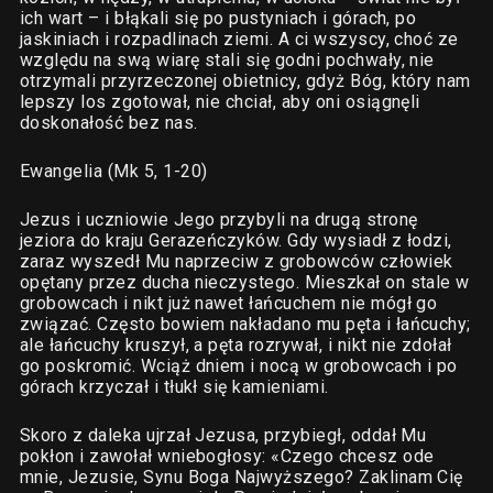
ich wart – i błąkali się po pustyniach i górach, po
jaskiniach i rozpadlinach ziemi. A ci wszyscy, choć ze
względu na swą wiarę stali się godni pochwały, nie
otrzymali przyrzeczonej obietnicy, gdyż Bóg, który nam
lepszy los zgotował, nie chciał, aby oni osiągnęli
doskonałość bez nas.
Ewangelia (Mk 5, 1-20)
Jezus i uczniowie Jego przybyli na drugą stronę
jeziora do kraju Gerazeńczyków. Gdy wysiadł z łodzi,
zaraz wyszedł Mu naprzeciw z grobowców człowiek
opętany przez ducha nieczystego. Mieszkał on stale w
grobowcach i nikt już nawet łańcuchem nie mógł go
związać. Często bowiem nakładano mu pęta i łańcuchy;
ale łańcuchy kruszył, a pęta rozrywał, i nikt nie zdołał
go poskromić. Wciąż dniem i nocą w grobowcach i po
górach krzyczał i tłukł się kamieniami.
Skoro z daleka ujrzał Jezusa, przybiegł, oddał Mu
pokłon i zawołał wniebogłosy: «Czego chcesz ode
mnie, Jezusie, Synu Boga Najwyższego? Zaklinam Cię