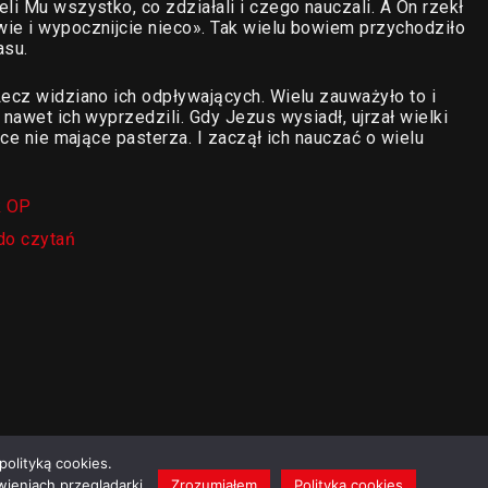
li Mu wszystko, co zdziałali i czego nauczali. A On rzekł
ie i wypocznijcie nieco». Tak wielu bowiem przychodziło
asu.
Lecz widziano ich odpływających. Wielu zauważyło to i
 nawet ich wyprzedzili. Gdy Jezus wysiadł, ujrzał wielki
wce nie mające pasterza. I zaczął ich nauczać o wielu
k OP
do czytań
polityką cookies.
ieniach przeglądarki.
Zrozumiałem
Polityka cookies