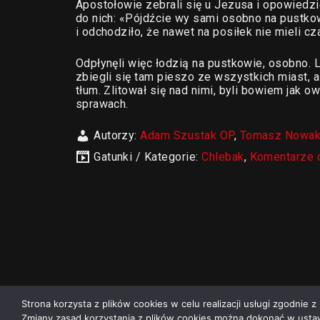
Apostołowie zebrali się u Jezusa i opowiedzie
do nich: «Pójdźcie wy sami osobno na pustkow
i odchodziło, że nawet na posiłek nie mieli cz
Odpłynęli więc łodzią na pustkowie, osobno. 
zbiegli się tam pieszo ze wszystkich miast, a
tłum. Zlitował się nad nimi, byli bowiem jak o
sprawach.
Autorzy:
Adam Szustak OP
,
Tomasz Nowa
Gatunki / Kategorie:
Chlebak
,
Komentarze 
Strona korzysta z plików cookies w celu realizacji usługi zgodnie z 
Zmiany zasad korzystania z plików cookies można dokonać w ustaw