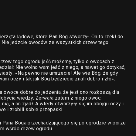
ierzęta lądowe, które Pan Bóg stworzył. On to rzekł do
: Nie jedzcie owoców ze wszystkich drzew tego
rzew tego ogrodu jeść możemy, tylko o owocach z
edział: Nie wolno wam jeść z niego, a nawet go dotykać,
wiasty: «Na pewno nie umrzecie! Ale wie Bóg, że gdy
m oczy i tak jak Bóg będziecie znali dobro i zło».
a owoce dobre do jedzenia, że jest ono rozkoszą dla
dobycia wiedzy. Zerwała zatem z niego owoc,
nią, a on zjadł. A wtedy otworzyły się im obojgu oczy i
we i zrobili sobie przepaski.
ki Pana Boga przechadzającego się po ogrodzie w porze
em wśród drzew ogrodu.