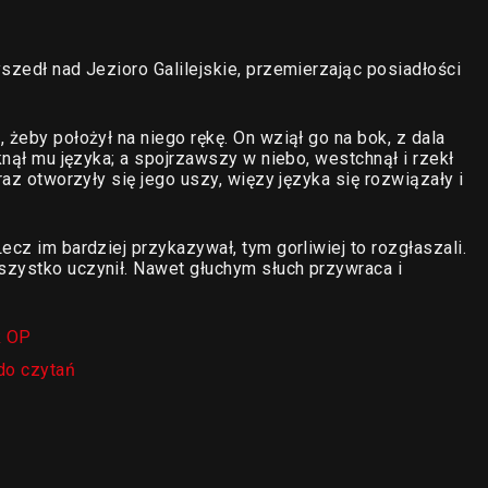
szedł nad Jezioro Galilejskie, przemierzając posiadłości
 żeby położył na niego rękę. On wziął go na bok, z dala
knął mu języka; a spojrzawszy w niebo, westchnął i rzekł
raz otworzyły się jego uszy, więzy języka się rozwiązały i
ecz im bardziej przykazywał, tym gorliwiej to rozgłaszali.
szystko uczynił. Nawet głuchym słuch przywraca i
k OP
do czytań