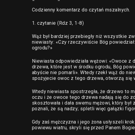
Codzienny komentarz do czytań mszalnych.
1. czytanie (Rdz 3, 1-8)
Wąż był bardziej przebiegły niż wszystkie zw
niewiasty: «Czy rzeczywiście Bóg powiedział
ogrodu?»
Niewiasta odpowiedziała wężowi: «Owoce z d
drzewa, które jest w środku ogrodu, Bóg powi
abyście nie pomarli». Wtedy rzekł wąż do nie
spożyjecie owoc z tego drzewa, otworzą się wa
Wtedy niewiasta spostrzegła, że drzewo to m
oczu i że owoce tego drzewa nadają się do z
skosztowała i dała swemu mężowi, który był z 
poznali, że są nadzy; spletli więc gałązki figo
Gdy zaś mężczyzna i jego żona usłyszeli kro
powiewu wiatru, skryli się przed Panem Bogi