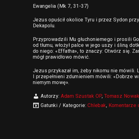
Ewangelia (Mk 7, 31-37)
Jezus opuścił okolice Tyru i przez Sydon przy
Dekapolu.
Przyprowadzili Mu głuchoniemego i prosili Go,
od tłumu, włożył palce w jego uszy i śliną dot
do niego: «Effatha», to znaczy: Otwórz się. Za
mógł prawidłowo mówić.
Jezus przykazał im, żeby nikomu nie mówili. L
I przepełnieni zdumieniem mówili: «Dobrze w
niemym mowę».
Autorzy:
Adam Szustak OP
,
Tomasz Nowa
Gatunki / Kategorie:
Chlebak
,
Komentarze 