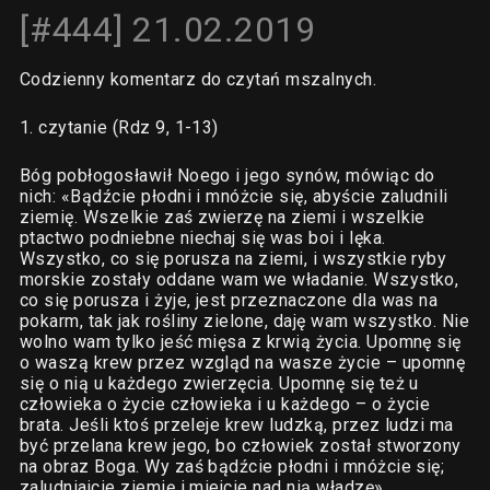
[#444] 21.02.2019
Codzienny komentarz do czytań mszalnych.
1. czytanie (Rdz 9, 1-13)
Bóg pobłogosławił Noego i jego synów, mówiąc do
nich: «Bądźcie płodni i mnóżcie się, abyście zaludnili
ziemię. Wszelkie zaś zwierzę na ziemi i wszelkie
ptactwo podniebne niechaj się was boi i lęka.
Wszystko, co się porusza na ziemi, i wszystkie ryby
morskie zostały oddane wam we władanie. Wszystko,
co się porusza i żyje, jest przeznaczone dla was na
pokarm, tak jak rośliny zielone, daję wam wszystko. Nie
wolno wam tylko jeść mięsa z krwią życia. Upomnę się
o waszą krew przez wzgląd na wasze życie – upomnę
się o nią u każdego zwierzęcia. Upomnę się też u
człowieka o życie człowieka i u każdego – o życie
brata. Jeśli ktoś przeleje krew ludzką, przez ludzi ma
być przelana krew jego, bo człowiek został stworzony
na obraz Boga. Wy zaś bądźcie płodni i mnóżcie się;
zaludniajcie ziemię i miejcie nad nią władzę».