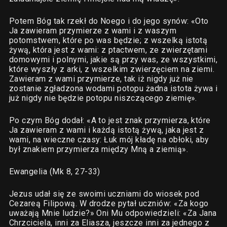
Potem Bóg tak rzekł do Noego i do jego synów: «Oto
Ja zawieram przymierze z wami i z waszym
potomstwem, które po was będzie; z wszelką istotą
żywą, która jest z wami: z ptactwem, ze zwierzętami
domowymi i polnymi, jakie są przy was, ze wszystkimi,
które wyszły z arki, z wszelkim zwierzęciem na ziemi.
Zawieram z wami przymierze, tak iż nigdy już nie
zostanie zgładzona wodami potopu żadna istota żywa i
już nigdy nie będzie potopu niszczącego ziemię».
Po czym Bóg dodał: «A to jest znak przymierza, które
Ja zawieram z wami i każdą istotą żywą, jaka jest z
wami, na wieczne czasy: Łuk mój kładę na obłoki, aby
był znakiem przymierza między Mną a ziemią».
Ewangelia (Mk 8, 27-33)
Jezus udał się ze swoimi uczniami do wiosek pod
Cezareą Filipową. W drodze pytał uczniów: «Za kogo
uważają Mnie ludzie?» Oni Mu odpowiedzieli: «Za Jana
Chrzciciela, inni za Eliasza, jeszcze inni za jednego z