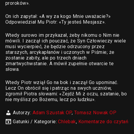
proroków».
On ich zapytał: «A wy za kogo Mnie uważacie?»
Odpowiedział Mu Piotr: «Ty jesteś Mesjasz».
Wtedy surowo im przykazał, żeby nikomu o Nim nie
mówili. I zaczął ich pouczać, że Syn Człowieczy wiele
musi wycierpieć, że będzie odrzucony przez
starszych, arcykapłanów i uczonych w Piśmie; że
zostanie zabity, ale po trzech dniach
zmartwychwstanie. A mówił zupełnie otwarcie te
słowa.
Wtedy Piotr wziął Go na bok i zaczął Go upominać.
Lecz On obrócił się i patrząc na swych uczniów,
zgromił Piotra słowami: «Zejdź Mi z oczu, szatanie, bo
nie myślisz po Bożemu, lecz po ludzku».
Autorzy:
Adam Szustak OP
,
Tomasz Nowak OP
Gatunki / Kategorie:
Chlebak
,
Komentarze do czytań