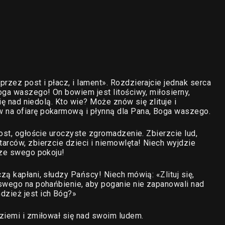
zez post i płacz, i lament». Rozdzierajcie jednak serca
oga waszego! On bowiem jest litościwy, miłosierny,
się nad niedolą. Kto wie? Może znów się zlituje i
 na ofiarę pokarmową i płynną dla Pana, Boga waszego.
ost, ogłoście uroczyste zgromadzenie. Zbierzcie lud,
arców, zbierzcie dzieci i niemowlęta! Niech wyjdzie
 ze swego pokoju!
ą kapłani, słudzy Pańscy! Niech mówią: «Zlituj się,
 swego na pohańbienie, aby poganie nie zapanowali nad
dzież jest ich Bóg?»
ziemi i zmiłował się nad swoim ludem.