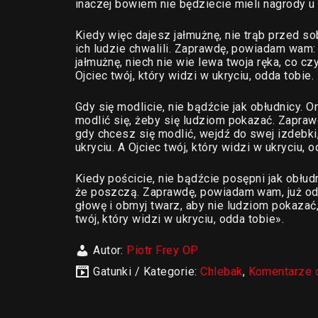
inaczej bowiem nie będziecie mieli nagrody u 
Kiedy więc dajesz jałmużnę, nie trąb przed so
ich ludzie chwalili. Zaprawdę, powiadam wam: 
jałmużnę, niech nie wie lewa twoja ręka, co cz
Ojciec twój, który widzi w ukryciu, odda tobie.
Gdy się modlicie, nie bądźcie jak obłudnicy. O
modlić się, żeby się ludziom pokazać. Zapraw
gdy chcesz się modlić, wejdź do swej izdebki,
ukryciu. A Ojciec twój, który widzi w ukryciu, o
Kiedy pościcie, nie bądźcie posępni jak obłud
że poszczą. Zaprawdę, powiadam wam, już ode
głowę i obmyj twarz, aby nie ludziom pokazać, 
twój, który widzi w ukryciu, odda tobie».
Autor:
Piotr Frey OP
Gatunki / Kategorie:
Chlebak
,
Komentarze 