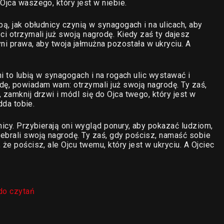
Ojca waszego, który jest w niebie.
bą, jak obłudnicy czynią w synagogach i na ulicach, aby
ci otrzymali już swoją nagrodę. Kiedy zaś ty dajesz
yni prawa, aby twoja jałmużna pozostała w ukryciu. A
ni to lubią w synagogach i na rogach ulic wystawać i
dę, powiadam wam: otrzymali już swoją nagrodę. Ty zaś,
 zamknij drzwi i módl się do Ojca twego, który jest w
dda tobie.
nicy. Przybierają oni wygląd ponury, aby pokazać ludziom,
brali swoją nagrodę. Ty zaś, gdy pościsz, namaść sobie
że pościsz, ale Ojcu twemu, który jest w ukryciu. A Ojciec
do czytań