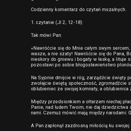
Codzienny komentarz do czytań mszalnych.
1. czytanie (Jl 2, 12-18)
Tak mówi Pan:
«Nawróćcie się do Mnie całym swym sercem, pr
wasze, a nie szaty! Nawróćcie się do Pana, B
nieskory do gniewu i bogaty w łaskę, a lituje 
pozostawi po sobie błogosławieństwo plonów
Na Syjonie dmijcie w róg, zarządźcie święty p
zwołajcie świętą społeczność, zgromadźcie st
oblubieniec ze swojej komnaty, a oblubienica
Między przedsionkiem a ołtarzem niechaj płacz
Panie, nad ludem Twoim, nie daj dziedzictwa
nami. Czemuż mówić mają między narodami: G
A Pan zapłonął zazdrosną miłością ku swojej 