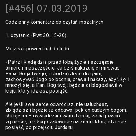
[#456] 07.03.2019
Codzienny komentarz do czytań mszalnych.
1. czytanie (Pwt 30, 15-20)
Mojżesz powiedział do ludu:
«Patrz! Kładę dziś przed tobą życie i szczęście,
śmierć i nieszczęście. Ja dziś nakazuję ci miłować
Pana, Boga twego, i chodzić Jego drogami,
zachowywać Jego polecenia, prawa i nakazy, abyś żył i
mnożył się, a Pan, Bóg twój, będzie ci błogosławił w
kraju, który idziesz posiąść.
Ale jeśli swe serce odwrócisz, nie usłuchasz,
zbłądzisz i będziesz oddawał pokłon cudzym bogom,
służąc im – oświadczam wam dzisiaj, że na pewno
zginiecie, niedługo zabawicie na ziemi, którą idziecie
posiąść, po przejściu Jordanu.