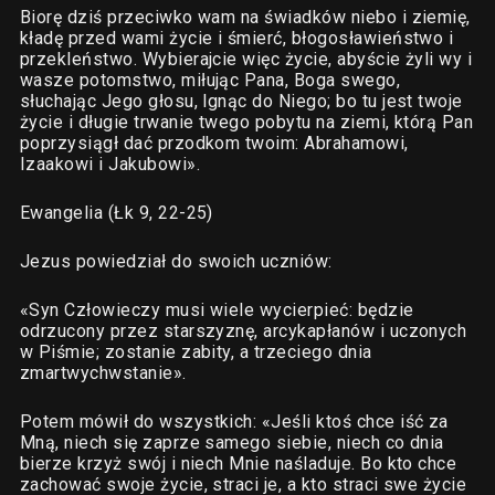
Biorę dziś przeciwko wam na świadków niebo i ziemię,
kładę przed wami życie i śmierć, błogosławieństwo i
przekleństwo. Wybierajcie więc życie, abyście żyli wy i
wasze potomstwo, miłując Pana, Boga swego,
słuchając Jego głosu, lgnąc do Niego; bo tu jest twoje
życie i długie trwanie twego pobytu na ziemi, którą Pan
poprzysiągł dać przodkom twoim: Abrahamowi,
Izaakowi i Jakubowi».
Ewangelia (Łk 9, 22-25)
Jezus powiedział do swoich uczniów:
«Syn Człowieczy musi wiele wycierpieć: będzie
odrzucony przez starszyznę, arcykapłanów i uczonych
w Piśmie; zostanie zabity, a trzeciego dnia
zmartwychwstanie».
Potem mówił do wszystkich: «Jeśli ktoś chce iść za
Mną, niech się zaprze samego siebie, niech co dnia
bierze krzyż swój i niech Mnie naśladuje. Bo kto chce
zachować swoje życie, straci je, a kto straci swe życie