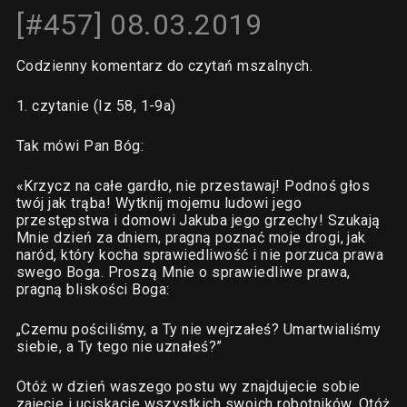
[#457] 08.03.2019
Codzienny komentarz do czytań mszalnych.
1. czytanie (Iz 58, 1-9a)
Tak mówi Pan Bóg:
«Krzycz na całe gardło, nie przestawaj! Podnoś głos
twój jak trąba! Wytknij mojemu ludowi jego
przestępstwa i domowi Jakuba jego grzechy! Szukają
Mnie dzień za dniem, pragną poznać moje drogi, jak
naród, który kocha sprawiedliwość i nie porzuca prawa
swego Boga. Proszą Mnie o sprawiedliwe prawa,
pragną bliskości Boga:
„Czemu pościliśmy, a Ty nie wejrzałeś? Umartwialiśmy
siebie, a Ty tego nie uznałeś?”
Otóż w dzień waszego postu wy znajdujecie sobie
zajęcie i uciskacie wszystkich swoich robotników. Otóż