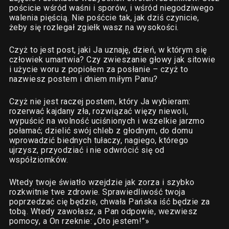
pościcie wśród waśni i sporów, i wśród niegodziwego
walenia pięścią. Nie pośćcie tak, jak dziś czynicie,
żeby się rozlegał zgiełk wasz na wysokości.
Czyż to jest post, jaki Ja uznaję, dzień, w którym się
człowiek umartwia? Czy zwieszanie głowy jak sitowie
i użycie woru z popiołem za posłanie – czyż to
nazwiesz postem i dniem miłym Panu?
Czyż nie jest raczej postem, który Ja wybieram:
rozerwać kajdany zła, rozwiązać więzy niewoli,
wypuścić na wolność uciśnionych i wszelkie jarzmo
połamać; dzielić swój chleb z głodnym, do domu
wprowadzić biednych tułaczy, nagiego, którego
ujrzysz, przyodziać i nie odwrócić się od
współziomków.
Wtedy twoje światło wzejdzie jak zorza i szybko
rozkwitnie twe zdrowie. Sprawiedliwość twoja
poprzedzać cię będzie, chwała Pańska iść będzie za
tobą. Wtedy zawołasz, a Pan odpowie, wezwiesz
pomocy, a On rzeknie: „Oto jestem!”»