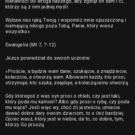
nienawiści do wroga naszego, aby zginął on sam i ci,
którzy są z nim jednej myśli.
Wybaw nas ręką Twoją i wspomóż mnie opuszczoną i
niemającą nikogo poza Tobą, Panie, który wiesz
wszystko».
Ewangelia (Mt 7, 7-12)
Jezus powiedział do swoich uczniów:
«Proście, a będzie wam dane; szukajcie, a znajdziecie;
kołaczcie, a otworzą wam. Albowiem każdy, kto prosi,
otrzymuje; kto szuka, znajduje; a kołaczącemu otworzą.
Gdy któregoś z was syn prosi o chleb, czy jest taki,
który poda mu kamień? Albo gdy prosi o rybę, czy poda
mu węża? Jeśli więc wy, choć źli jesteście, umiecie
dawać dobre dary swoim dzieciom, to o ileż bardziej
Ojciec wasz, który jest w niebie, da to, co dobre, tym,
którzy Go proszą.