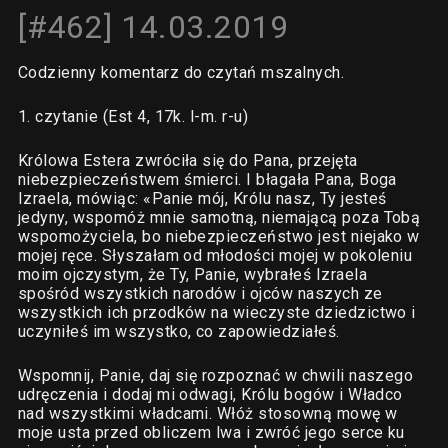
[#462] 14.03.2019
Codzienny komentarz do czytań mszalnych.
1. czytanie (Est 4, 17k. l-m. r-u)
Królowa Estera zwróciła się do Pana, przejęta
niebezpieczeństwem śmierci. I błagała Pana, Boga
Izraela, mówiąc: «Panie mój, Królu nasz, Ty jesteś
jedyny, wspomóż mnie samotną, niemającą poza Tobą
wspomożyciela, bo niebezpieczeństwo jest niejako w
mojej ręce. Słyszałam od młodości mojej w pokoleniu
moim ojczystym, że Ty, Panie, wybrałeś Izraela
spośród wszystkich narodów i ojców naszych ze
wszystkich ich przodków na wieczyste dziedzictwo i
uczyniłeś im wszystko, co zapowiedziałeś.
Wspomnij, Panie, daj się rozpoznać w chwili naszego
udręczenia i dodaj mi odwagi, Królu bogów i Władco
nad wszystkimi władcami. Włóż stosowną mowę w
moje usta przed obliczem lwa i zwróć jego serce ku