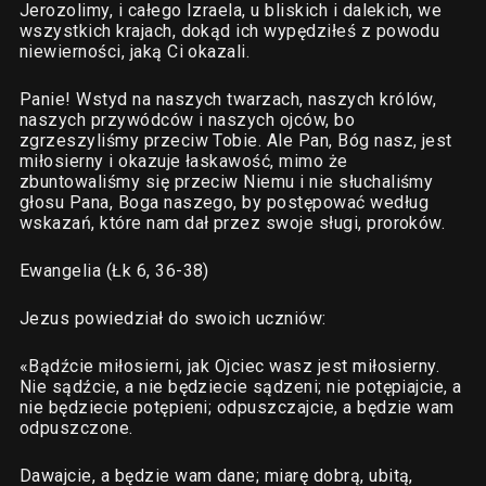
Jerozolimy, i całego Izraela, u bliskich i dalekich, we
wszystkich krajach, dokąd ich wypędziłeś z powodu
niewierności, jaką Ci okazali.
Panie! Wstyd na naszych twarzach, naszych królów,
naszych przywódców i naszych ojców, bo
zgrzeszyliśmy przeciw Tobie. Ale Pan, Bóg nasz, jest
miłosierny i okazuje łaskawość, mimo że
zbuntowaliśmy się przeciw Niemu i nie słuchaliśmy
głosu Pana, Boga naszego, by postępować według
wskazań, które nam dał przez swoje sługi, proroków.
Ewangelia (Łk 6, 36-38)
Jezus powiedział do swoich uczniów:
«Bądźcie miłosierni, jak Ojciec wasz jest miłosierny.
Nie sądźcie, a nie będziecie sądzeni; nie potępiajcie, a
nie będziecie potępieni; odpuszczajcie, a będzie wam
odpuszczone.
Dawajcie, a będzie wam dane; miarę dobrą, ubitą,