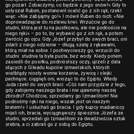
go pożarł. Zobaczymy, co będzie z jego snów!» Gdy to
usłyszał Ruben, postanowił ocalić go z ich rąk; rzekł
więc: «Nie zabijajmy go!» I mówił Ruben do nich: «Nie
doprowadzajcie do rozlewu krwi. Wrzućcie go do
studni, która jest tu na pustkowiu, ale nie podnoście na
niego ręki» – po to, by wybawić go z ich rąk, a potem
zwrócić go ojcu. Gdy Józef przybył do swych braci, oni
zdarli z niego odzienie – długą szatę z rękawami,
którą miał na sobie. I pochwyciwszy go, wrzucili do
studni: studnia ta była pusta, bez wody. Kiedy potem
zasiedli do posiłku, podniósłszy oczy, ujrzeli z dala
idących z Gileadu kupców izmaelskich, których
wielbłądy niosły wonne korzenie, żywicę i olejki
pachnące; ciągnęli oni, wioząc to do Egiptu. Wtedy
Juda rzekł do swych braci: «Cóż nam przyjdzie z tego,
gdy zabijemy naszego brata i nie ujawnimy naszej
zbrodni? Chodźcie, sprzedamy go Izmaelitom! Nie
podnośmy ręki na niego, wszak jest on naszym
bratem!» I usłuchali go bracia. I gdy kupcy madianiccy
mijali ich, bracia, wyciągnąwszy śpiesznie Józefa ze
studni, sprzedali go Izmaelitom za dwadzieścia sztuk
srebra, a ci zabrali go z sobą do Egiptu.