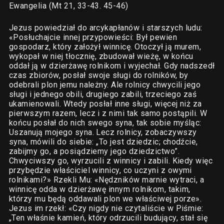
Ewangelia (Mt 21, 33-43. 45-46)
Jezus powiedział do arcykapłanów i starszych ludu:
«Posłuchajcie innej przypowieści: Był pewien
gospodarz, który założył winnicę. Otoczył ją murem,
wykopał w niej tłocznię, zbudował wieżę, w końcu
oddał ją w dzierżawę rolnikom i wyjechał. Gdy nadszedł
czas zbiorów, posłał swoje sługi do rolników, by
odebrali plon jemu należny. Ale rolnicy chwycili jego
sługi i jednego obili, drugiego zabili, trzeciego zaś
ukamienowali. Wtedy posłał inne sługi, więcej niż za
pierwszym razem, lecz i z nimi tak samo postąpili. W
końcu posłał do nich swego syna, tak sobie myśląc:
Uszanują mojego syna. Lecz rolnicy, zobaczywszy
syna, mówili do siebie: „To jest dziedzic; chodźcie,
zabijmy go, a posiądziemy jego dziedzictwo”.
Chwyciwszy go, wyrzucili z winnicy i zabili. Kiedy więc
przybędzie właściciel winnicy, co uczyni z owymi
rolnikami?» Rzekli Mu: «Nędzników marnie wytraci, a
winnicę odda w dzierżawę innym rolnikom, takim,
którzy mu będą oddawali plon we właściwej porze».
Jezus im rzekł: «Czy nigdy nie czytaliście w Piśmie:
„Ten właśnie kamień, który odrzucili budujący, stał się