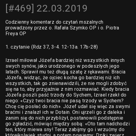
[#469] 22.03.2019
Codzienny komentarz do czytań mszalnych
prowadzony przez o. Rafała Szymko OP i o. Piotra
Freya OP
1. czytanie (Rdz 37, 3-4. 12-13a. 17b-28)
Izrael miłował Józefa bardziej niż wszystkich innych
swych synów, jako urodzonego w podeszłych jego
latach. Sprawił mu też długą szatę z rękawami. Bracia
Józefa, widząc, że ojciec kocha go bardziej niż ich
wszystkich, tak go znienawidzili, że nie mogli zdobyć
się na to, aby przyjaźnie z nim rozmawiać. Kiedy bracia
Józefa poszli paść trzody do Sychem, Izrael rzekł do
niego: «Czyż twoi bracia nie pasą trzody w Sychem?
Chcę cię posłać do nich». Józef udał się więc za swymi
braćmi i znalazł ich w Dotain. Oni ujrzeli go z daleka i
zanim się do nich przybliżył, postanowili podstępnie
go zgładzić, mówiąc między sobą: «Oto tam nadchodzi
ten, który miewa sny! Teraz zabijmy go i wrzućmy do
którejkolwiek studni, a potem powiemy: Dziki zwierz