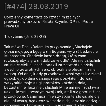
[#474] 28.03.2019
Codzienny komentarz do czytań mszalnych
prowadzony przez o. Rafała Szymko OP i o. Piotra
Freya OP
1. czytanie (Jr 7, 23-28)
Tak mówi Pan: «Dałem im przykazanie: „Słuchajcie
głosu mojego, a będę wam Bogiem, wy zaś będziecie
Mi narodem. Chodźcie każdą drogą, którą wam
rozkażę, aby się wam dobrze wiodło”. Ale nie usłuchali
ani nie chcieli słuchać i poszli za zatwardziałością
swych przewrotnych serc; obrócili się plecami, a nie
twarzą. Od dnia, kiedy przodkowie wasi wyszli z ziemi
egipskiej, do dnia dzisiejszego posyłałem do was
wszystkie moje sługi, proroków, każdego dnia,
bezustannie, lecz nie usłuchali Mnie ani nie nadstawiali
uszu. Uczynili twardym swój kark, stali się gorsi niż ich
przodkowie. Oznajmisz im wszystkie te słowa, ale cię
nie usłuchają; będziesz wołał do nich, lecz nie dadzą ci
odpowiedzi. I powiesz im: „To jest naród, który nie