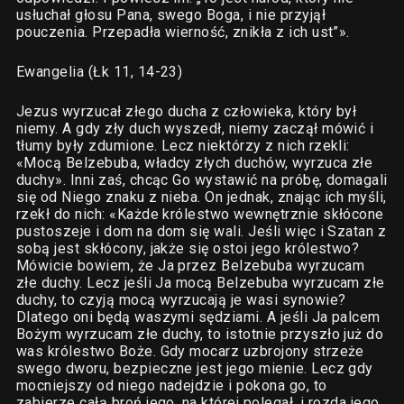
usłuchał głosu Pana, swego Boga, i nie przyjął
pouczenia. Przepadła wierność, znikła z ich ust”».
Ewangelia (Łk 11, 14-23)
Jezus wyrzucał złego ducha z człowieka, który był
niemy. A gdy zły duch wyszedł, niemy zaczął mówić i
tłumy były zdumione. Lecz niektórzy z nich rzekli:
«Mocą Belzebuba, władcy złych duchów, wyrzuca złe
duchy». Inni zaś, chcąc Go wystawić na próbę, domagali
się od Niego znaku z nieba. On jednak, znając ich myśli,
rzekł do nich: «Każde królestwo wewnętrznie skłócone
pustoszeje i dom na dom się wali. Jeśli więc i Szatan z
sobą jest skłócony, jakże się ostoi jego królestwo?
Mówicie bowiem, że Ja przez Belzebuba wyrzucam
złe duchy. Lecz jeśli Ja mocą Belzebuba wyrzucam złe
duchy, to czyją mocą wyrzucają je wasi synowie?
Dlatego oni będą waszymi sędziami. A jeśli Ja palcem
Bożym wyrzucam złe duchy, to istotnie przyszło już do
was królestwo Boże. Gdy mocarz uzbrojony strzeże
swego dworu, bezpieczne jest jego mienie. Lecz gdy
mocniejszy od niego nadejdzie i pokona go, to
zabierze całą broń jego, na której polegał, i rozda jego