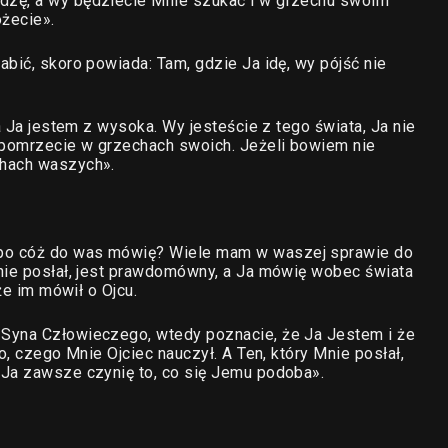
dzę, a wy będziecie Mnie szukać i w grzechu swoim
ożecie».
bić, skoro powiada: Tam, gdzie Ja idę, wy pójść nie
a Ja jestem z wysoka. Wy jesteście z tego świata, Ja nie
 pomrzecie w grzechach swoich. Jeżeli bowiem nie
chach waszych».
po cóż do was mówię? Wiele mam w waszej sprawie do
Mnie posłał, jest prawdomówny, a Ja mówię wobec świata
że im mówił o Ojcu.
 Syna Człowieczego, wtedy poznacie, że Ja Jestem i że
o, czego Mnie Ojciec nauczył. A Ten, który Mnie posłał,
 Ja zawsze czynię to, co się Jemu podoba».