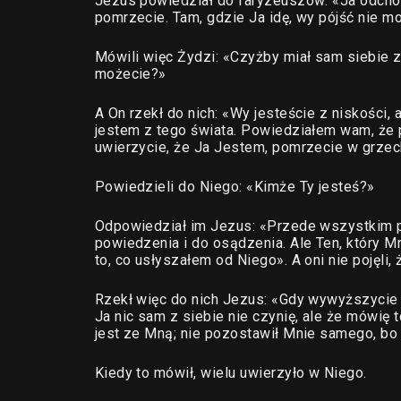
Jezus powiedział do faryzeuszów: «Ja odcho
pomrzecie. Tam, gdzie Ja idę, wy pójść nie m
Mówili więc Żydzi: «Czyżby miał sam siebie za
możecie?»
A On rzekł do nich: «Wy jesteście z niskości, 
jestem z tego świata. Powiedziałem wam, że
uwierzycie, że Ja Jestem, pomrzecie w grze
Powiedzieli do Niego: «Kimże Ty jesteś?»
Odpowiedział im Jezus: «Przede wszystkim 
powiedzenia i do osądzenia. Ale Ten, który 
to, co usłyszałem od Niego». A oni nie pojęli, 
Rzekł więc do nich Jezus: «Gdy wywyższycie
Ja nic sam z siebie nie czynię, ale że mówię t
jest ze Mną; nie pozostawił Mnie samego, bo
Kiedy to mówił, wielu uwierzyło w Niego.