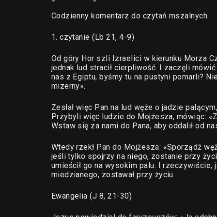
Codzienny komentarz do czytań mszalnych.
1. czytanie (Lb 21, 4-9)
Od góry Hor szli Izraelici w kierunku Morza 
jednak lud stracił cierpliwość. I zaczęli mó
nas z Egiptu, byśmy tu na pustyni pomarli? Ni
mizerny».
Zesłał więc Pan na lud węże o jadzie palącym, 
Przybyli więc ludzie do Mojżesza, mówiąc: «
Wstaw się za nami do Pana, aby oddalił od na
Wtedy rzekł Pan do Mojżesza: «Sporządź węż
jeśli tylko spojrzy na niego, zostanie przy ż
umieścił go na wysokim palu. I rzeczywiście, 
miedzianego, zostawał przy życiu.
Ewangelia (J 8, 21-30)