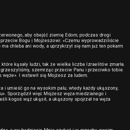
Czerwonego, aby obejść ziemię Edom; podczas drogi
wić przeciw Bogu i Mojżeszowi: «Czemu wyprowadziliście
e ma chleba ani wody, a uprzykrzył się nam już ten pokarm
które kąsały ludzi, tak że wielka liczba Izraelitów zmarła.
Zgrzeszyliśmy, szemrząc przeciw Panu i przeciwko tobie.
s węże». I wstawił się Mojżesz za ludem.
a i umieść go na wysokim palu; wtedy każdy ukąszony,
yciu». Sporządził więc Mojżesz węża miedzianego i
jeśli kogoś wąż ukąsił, a ukąszony spojrzał na węża