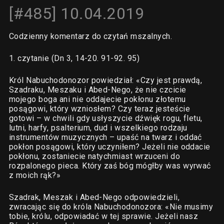
[#485] 10.04.2019
Codzienny komentarz do czytań mszalnych.
1. czytanie (Dn 3, 14-20. 91-92. 95)
Król Nabuchodonozor powiedział: «Czy jest prawdą,
Szadraku, Meszaku i Abed-Nego, że nie czcicie
mojego boga ani nie oddajecie pokłonu złotemu
posągowi, który wzniosłem? Czy teraz jesteście
gotowi – w chwili gdy usłyszycie dźwięk rogu, fletu,
lutni, harfy, psalterium, dud i wszelkiego rodzaju
instrumentów muzycznych – upaść na twarz i oddać
pokłon posągowi, który uczyniłem? Jeżeli nie oddacie
pokłonu, zostaniecie natychmiast wrzuceni do
rozpalonego pieca. Który zaś bóg mógłby was wyrwać
z moich rąk?»
Szadrak, Meszak i Abed-Nego odpowiedzieli,
zwracając się do króla Nabuchodonozora: «Nie musimy
tobie, królu, odpowiadać w tej sprawie. Jeżeli nasz