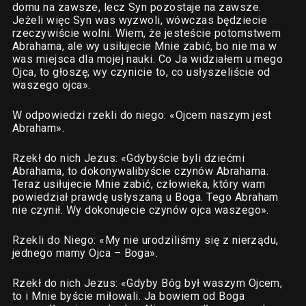
domu na zawsze, lecz Syn pozostaje na zawsze.
Jeżeli więc Syn was wyzwoli, wówczas będziecie
rzeczywiście wolni. Wiem, że jesteście potomstwem
Abrahama, ale wy usiłujecie Mnie zabić, bo nie ma w
was miejsca dla mojej nauki. Co Ja widziałem u mego
Ojca, to głoszę; wy czynicie to, co usłyszeliście od
waszego ojca».
W odpowiedzi rzekli do niego: «Ojcem naszym jest
Abraham».
Rzekł do nich Jezus: «Gdybyście byli dziećmi
Abrahama, to dokonywalibyście czynów Abrahama.
Teraz usiłujecie Mnie zabić, człowieka, który wam
powiedział prawdę usłyszaną u Boga. Tego Abraham
nie czynił. Wy dokonujecie czynów ojca waszego».
Rzekli do Niego: «My nie urodziliśmy się z nierządu,
jednego mamy Ojca – Boga».
Rzekł do nich Jezus: «Gdyby Bóg był waszym Ojcem,
to i Mnie byście miłowali. Ja bowiem od Boga