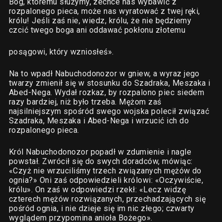
Bóg, któremu służymy, zechce nas wybawić z
rozpalonego pieca, może nas wyratować z twej ręki,
królu! Jeśli zaś nie, wiedz, królu, że nie będziemy
czcić twego boga ani oddawać pokłonu złotemu
posągowi, który wzniosłeś».
Na to wpadł Nabuchodonozor w gniew, a wyraz jego
twarzy zmienił się w stosunku do Szadraka, Meszaka i
Abed-Nega. Wydał rozkaz, by rozpalono piec siedem
razy bardziej, niż było trzeba. Mężom zaś
najsilniejszym spośród swego wojska polecił związać
Szadraka, Meszaka i Abed-Nega i wrzucić ich do
rozpalonego pieca.
Król Nabuchodonozor popadł w zdumienie i nagle
powstał. Zwrócił się do swych doradców, mówiąc:
«Czyż nie wrzuciliśmy trzech związanych mężów do
ognia?» Oni zaś odpowiedzieli królowi: «Oczywiście,
królu». On zaś w odpowiedzi rzekł: «Lecz widzę
czterech mężów rozwiązanych, przechadzających się
pośród ognia, i nie dzieje się im nic złego; czwarty
wyglądem przypomina anioła Bożego».