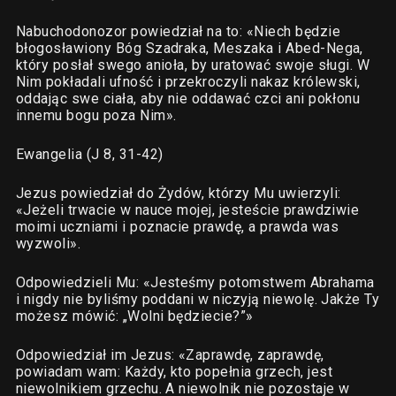
Nabuchodonozor powiedział na to: «Niech będzie
błogosławiony Bóg Szadraka, Meszaka i Abed-Nega,
który posłał swego anioła, by uratować swoje sługi. W
Nim pokładali ufność i przekroczyli nakaz królewski,
oddając swe ciała, aby nie oddawać czci ani pokłonu
innemu bogu poza Nim».
Ewangelia (J 8, 31-42)
Jezus powiedział do Żydów, którzy Mu uwierzyli:
«Jeżeli trwacie w nauce mojej, jesteście prawdziwie
moimi uczniami i poznacie prawdę, a prawda was
wyzwoli».
Odpowiedzieli Mu: «Jesteśmy potomstwem Abrahama
i nigdy nie byliśmy poddani w niczyją niewolę. Jakże Ty
możesz mówić: „Wolni będziecie?”»
Odpowiedział im Jezus: «Zaprawdę, zaprawdę,
powiadam wam: Każdy, kto popełnia grzech, jest
niewolnikiem grzechu. A niewolnik nie pozostaje w