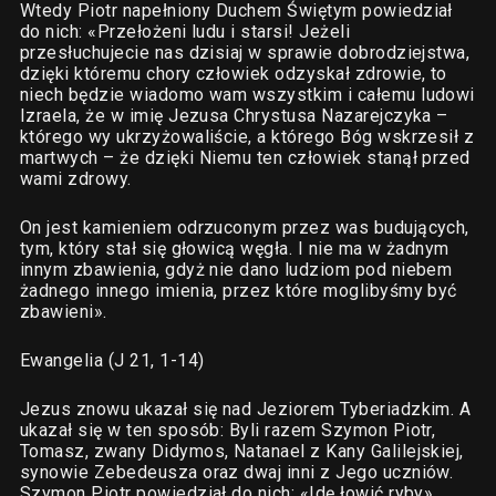
Wtedy Piotr napełniony Duchem Świętym powiedział
do nich: «Przełożeni ludu i starsi! Jeżeli
przesłuchujecie nas dzisiaj w sprawie dobrodziejstwa,
dzięki któremu chory człowiek odzyskał zdrowie, to
niech będzie wiadomo wam wszystkim i całemu ludowi
Izraela, że w imię Jezusa Chrystusa Nazarejczyka –
którego wy ukrzyżowaliście, a którego Bóg wskrzesił z
martwych – że dzięki Niemu ten człowiek stanął przed
wami zdrowy.
On jest kamieniem odrzuconym przez was budujących,
tym, który stał się głowicą węgła. I nie ma w żadnym
innym zbawienia, gdyż nie dano ludziom pod niebem
żadnego innego imienia, przez które moglibyśmy być
zbawieni».
Ewangelia (J 21, 1-14)
Jezus znowu ukazał się nad Jeziorem Tyberiadzkim. A
ukazał się w ten sposób: Byli razem Szymon Piotr,
Tomasz, zwany Didymos, Natanael z Kany Galilejskiej,
synowie Zebedeusza oraz dwaj inni z Jego uczniów.
Szymon Piotr powiedział do nich: «Idę łowić ryby».