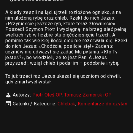
A kiedy zeszli na ląd, ujrzeli rozłożone ognisko, a na
nim ułożoną rybę oraz chleb. Rzekł do nich Jezus:
«Przynieście jeszcze ryb, które teraz złowiliście».
Poszedł Szymon Piotr i wyciągnął na brzeg sieć pełną
wielkich ryb w liczbie stu pięćdziesięciu trzech. A
pomimo tak wielkiej ilości sieć nie rozerwała się. Rzekł
do nich Jezus: «Chodźcie, posilcie się!» Żaden z
uczniów nie odważył się zadać Mu pytania: «Kto Ty
jesteś?», bo wiedzieli, że to jest Pan. A Jezus
przyszedł, wziął chleb i podał im – podobnie i rybę.
To już trzeci raz Jezus ukazał się uczniom od chwili,
gdy zmartwychwstał.
Autorzy:
Piotr Oleś OP
,
Tomasz Zamorski OP
Gatunki / Kategorie:
Chlebak
,
Komentarze do czytań