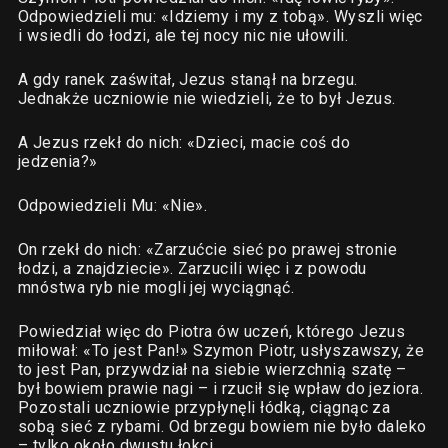
Odpowiedzieli mu: «Idziemy i my z tobą». Wyszli więc
i wsiedli do łodzi, ale tej nocy nic nie ułowili.
A gdy ranek zaświtał, Jezus stanął na brzegu.
Jednakże uczniowie nie wiedzieli, że to był Jezus.
A Jezus rzekł do nich: «Dzieci, macie coś do
jedzenia?»
Odpowiedzieli Mu: «Nie».
On rzekł do nich: «Zarzućcie sieć po prawej stronie
łodzi, a znajdziecie». Zarzucili więc i z powodu
mnóstwa ryb nie mogli jej wyciągnąć.
Powiedział więc do Piotra ów uczeń, którego Jezus
miłował: «To jest Pan!» Szymon Piotr, usłyszawszy, że
to jest Pan, przywdział na siebie wierzchnią szatę –
był bowiem prawie nagi – i rzucił się wpław do jeziora.
Pozostali uczniowie przypłynęli łódką, ciągnąc za
sobą sieć z rybami. Od brzegu bowiem nie było daleko
– tylko około dwustu łokci.