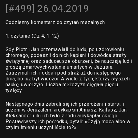
[#499] 26.04.2019
Codzienny komentarz do czytań mszalnych
1. czytanie (Dz 4, 1-12)
Gdy Piotr i Jan przemawiali do ludu, po uzdrowieniu
chromego, podeszli do nich kapłani i dowódca straży
świątynnej oraz saduceusze oburzeni, że nauczają lud i
głoszą zmartwychwstanie umarłych w Jezusie.
Zatrzymali ich i oddali pod straż aż do następnego
dnia, bo już był wieczór. A wielu z tych, którzy słyszeli
naukę, uwierzyło. Liczba mężczyzn sięgała pięciu
tysięcy.
Następnego dnia zebrali się ich przełożeni i starsi, i
uczeni w Jeruzalem: arcykapłan Annasz, Kajfasz, Jan,
Aleksander i ilu ich było z rodu arcykapłańskiego.
Postawiwszy ich pośrodku, pytali: «Czyją mocą albo w
czyim imieniu uczyniliście to?»