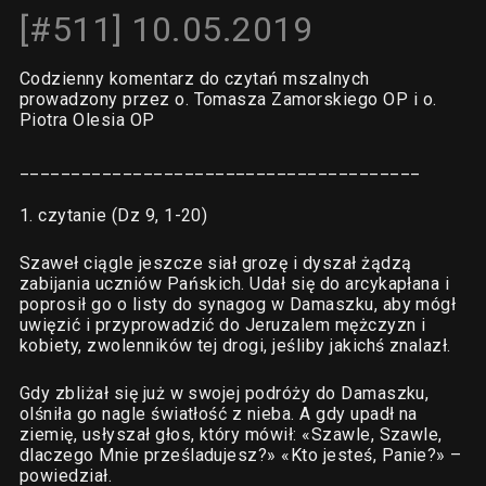
[#511] 10.05.2019
Codzienny komentarz do czytań mszalnych
prowadzony przez o. Tomasza Zamorskiego OP i o.
Piotra Olesia OP
_______________________________________
1. czytanie (Dz 9, 1-20)
Szaweł ciągle jeszcze siał grozę i dyszał żądzą
zabijania uczniów Pańskich. Udał się do arcykapłana i
poprosił go o listy do synagog w Damaszku, aby mógł
uwięzić i przyprowadzić do Jeruzalem mężczyzn i
kobiety, zwolenników tej drogi, jeśliby jakichś znalazł.
Gdy zbliżał się już w swojej podróży do Damaszku,
olśniła go nagle światłość z nieba. A gdy upadł na
ziemię, usłyszał głos, który mówił: «Szawle, Szawle,
dlaczego Mnie prześladujesz?» «Kto jesteś, Panie?» –
powiedział.