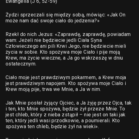
Ewangelia (J 6, 52-59)
Żydzi sprzeczali się między sobą, mówiąc: «Jak On
może nam dać swoje ciało do jedzenia?»
Rzekł do nich Jezus: «Zaprawdę, zaprawdę, powiadam
wam: Jeżeli nie będziecie jedli Ciała Syna
Człowieczego ani pili Krwi Jego, nie będziecie mieli
życia w sobie. Kto spożywa moje Ciało i pije moją
Krew, ma życie wieczne, a Ja go wskrzeszę w dniu
ostatecznym.
Ciało moje jest prawdziwym pokarmem, a Krew moja
jest prawdziwym napojem. Kto spożywa moje Ciało i
Krew moją pije, trwa we Mnie, a Ja w nim.
Jak Mnie posłał żyjący Ojciec, a Ja żyję przez Ojca, tak
i ten, kto Mnie spożywa, będzie żył przeze Mnie. To
jest chleb, który z nieba zstąpił – nie jest on taki jak
ten, który jedli wasi przodkowie, a poumierali. Kto
spożywa ten chleb, będzie żył na wieki».