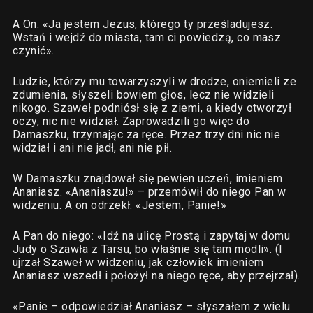
A On: «Ja jestem Jezus, którego ty prześladujesz.
Wstań i wejdź do miasta, tam ci powiedzą, co masz
czynić».
Ludzie, którzy mu towarzyszyli w drodze, oniemieli ze
zdumienia, słyszeli bowiem głos, lecz nie widzieli
nikogo. Szaweł podniósł się z ziemi, a kiedy otworzył
oczy, nic nie widział. Zaprowadzili go więc do
Damaszku, trzymając za ręce. Przez trzy dni nic nie
widział i ani nie jadł, ani nie pił.
W Damaszku znajdował się pewien uczeń, imieniem
Ananiasz. «Ananiaszu!» – przemówił do niego Pan w
widzeniu. A on odrzekł: «Jestem, Panie!»
A Pan do niego: «Idź na ulicę Prostą i zapytaj w domu
Judy o Szawła z Tarsu, bo właśnie się tam modli». (I
ujrzał Szaweł w widzeniu, jak człowiek imieniem
Ananiasz wszedł i położył na niego ręce, aby przejrzał).
«Panie – odpowiedział Ananiasz – słyszałem z wielu