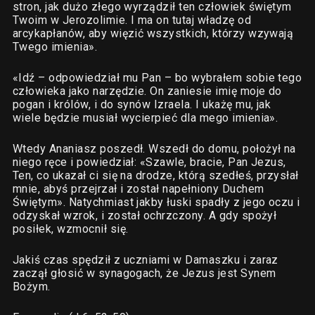
stron, jak dużo złego wyrządził ten człowiek świętym
Twoim w Jerozolimie. I ma on tutaj władzę od
arcykapłanów, aby więzić wszystkich, którzy wzywają
Twego imienia».
«Idź – odpowiedział mu Pan – bo wybrałem sobie tego
człowieka jako narzędzie. On zaniesie imię moje do
pogan i królów, i do synów Izraela. I ukażę mu, jak
wiele będzie musiał wycierpieć dla mego imienia».
Wtedy Ananiasz poszedł. Wszedł do domu, położył na
niego ręce i powiedział: «Szawle, bracie, Pan Jezus,
Ten, co ukazał ci się na drodze, którą szedłeś, przysłał
mnie, abyś przejrzał i został napełniony Duchem
Świętym». Natychmiast jakby łuski spadły z jego oczu i
odzyskał wzrok, i został ochrzczony. A gdy spożył
posiłek, wzmocnił się.
Jakiś czas spędził z uczniami w Damaszku i zaraz
zaczął głosić w synagogach, że Jezus jest Synem
Bożym.