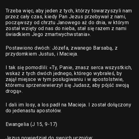
Trzeba więc, aby jeden z tych, którzy towarzyszyli nam
przez cały czas, kiedy Pan Jezus przebywał z nami,
począwszy od chrztu Janowego aż do dnia, w którym
został wzięty od nas do nieba, stał się razem z nami
świadkiem Jego zmartwychwstania».
Postawiono dwóch: Józefa, zwanego Barsabą, z
przydomkiem Justus, i Macieja.
I tak się pomodlili: «Ty, Panie, znasz serca wszystkich,
wskaż z tych dwóch jednego, którego wybrałeś, by
zajął miejsce w tym posługiwaniu i w apostolstwie,
któremu sprzeniewierzył się Judasz, aby pójść swoją
drogą».
I dali im losy, a los padł na Macieja. I został dołączony
do jedenastu apostołów.
Ewangelia (J 15, 9-17)
Jezus powiedział do swoich uczniów: