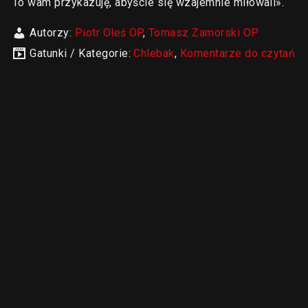
To wam przykazuję, abyście się wzajemnie miłowali».
Autorzy:
Piotr Oleś OP
,
Tomasz Zamorski OP
Gatunki / Kategorie:
Chlebak
,
Komentarze do czytań