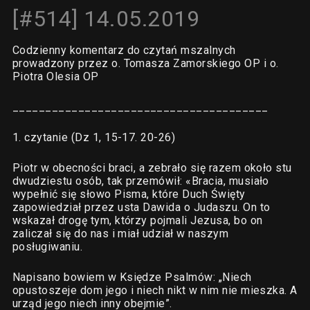
[#514] 14.05.2019
Codzienny komentarz do czytań mszalnych
prowadzony przez o. Tomasza Zamorskiego OP i o.
Piotra Olesia OP
_______________________________________
1. czytanie (Dz 1, 15-17. 20-26)
Piotr w obecności braci, a zebrało się razem około stu
dwudziestu osób, tak przemówił: «Bracia, musiało
wypełnić się słowo Pisma, które Duch Święty
zapowiedział przez usta Dawida o Judaszu. On to
wskazał drogę tym, którzy pojmali Jezusa, bo on
zaliczał się do nas i miał udział w naszym
posługiwaniu.
Napisano bowiem w Księdze Psalmów: „Niech
opustoszeje dom jego i niech nikt w nim nie mieszka. A
urząd jego niech inny obejmie”.