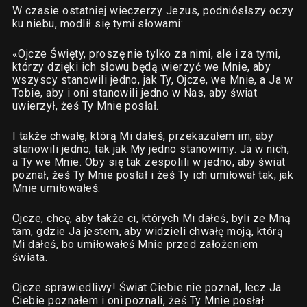
W czasie ostatniej wieczerzy Jezus, podniósłszy oczy
ku niebu, modlił się tymi słowami:
«Ojcze Święty, proszę nie tylko za nimi, ale i za tymi,
którzy dzięki ich słowu będą wierzyć we Mnie, aby
wszyscy stanowili jedno, jak Ty, Ojcze, we Mnie, a Ja w
Tobie, aby i oni stanowili jedno w Nas, aby świat
uwierzył, żeś Ty Mnie posłał.
I także chwałę, którą Mi dałeś, przekazałem im, aby
stanowili jedno, tak jak My jedno stanowimy. Ja w nich,
a Ty we Mnie. Oby się tak zespolili w jedno, aby świat
poznał, żeś Ty Mnie posłał i żeś Ty ich umiłował tak, jak
Mnie umiłowałeś.
Ojcze, chcę, aby także ci, których Mi dałeś, byli ze Mną
tam, gdzie Ja jestem, aby widzieli chwałę moją, którą
Mi dałeś, bo umiłowałeś Mnie przed założeniem
świata.
Ojcze sprawiedliwy! Świat Ciebie nie poznał, lecz Ja
Ciebie poznałem i oni poznali, żeś Ty Mnie posłał.