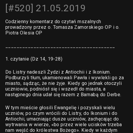
[#520] 21.05.2019
Codzienny komentarz do czytań mszalnych
prowadzony przez o. Tomasza Zamorskiego OP i o.
Piotra Olesia OP
_______________________________________
1. czytanie (Dz 14, 19-28)
Do Listry nadeszli Żydzi z Antiochii i z Ikonium.
Podburzyli tłum, ukamienowali Pawła i wywlekli go za
miasto, sądząc, że nie żyje. Kiedy go jednak otoczyli
uczniowie, podniósł się i wszedł do miasta, a
następnego dnia udał się razem z Barnabą do Derbe.
W tym mieście głosili Ewangelię i pozyskali wielu
uczniów, po czym wrócili do Listry, do Ikonium i do
Antiochii, umacniając dusze uczniów, zachęcając do
wytrwania w wierze, «bo przez wiele ucisków trzeba
nam wejść do królestwa Bożego». Kiedy w każdym