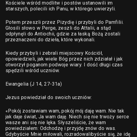
Kościele wśród modlitw i postów ustanowili im
starszych, polecili ich Panu, w którego uwierzyli.
Potem przeszli przez Pizydię i przybyli do Pamfilii.
Głosili słowo w Perge, zeszli do Attalii, a stąd
odpłynęli do Antiochii, gdzie za łaską Bożą zostali
przeznaczeni do dzieła, które wykonali.
Kiedy przybyli i zebrali miejscowy Kościół,
opowiedzieli, jak wiele Bóg przez nich zdziałał i jak
otworzył poganom podwoje wiary. I dość długi czas
spędzili wśród uczniów.
Ewangelia (J 14, 27-31a)
Jezus powiedział do swoich uczniów:
«Pokój zostawiam wam, pokój mój daję wam. Nie tak
jak daje świat, Ja wam daję. Niech się nie trwoży serce
wasze ani się nie lęka. Słyszeliście, że wam
powiedziałem: Odchodzę i przyjdę znów do was.
Gdybyście Mnie miłowali, rozradowalibyście się, że idę