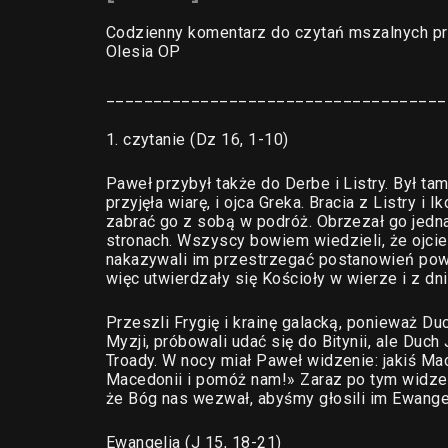
Codzienny komentarz do czytań mszalnych pr
Olesia OP
____________________________________
1. czytanie (Dz 16, 1-10)
Paweł przybył także do Derbe i Listry. Był t
przyjęła wiarę, i ojca Greka. Bracia z Listry 
zabrać go z sobą w podróż. Obrzezał go jedn
stronach. Wszyscy bowiem wiedzieli, że ojcie
nakazywali im przestrzegać postanowień powz
więc utwierdzały się Kościoły w wierze i z dni
Przeszli Frygię i krainę galacką, ponieważ Du
Myzji, próbowali udać się do Bitynii, ale Duch
Troady. W nocy miał Paweł widzenie: jakiś Ma
Macedonii i pomóż nam!» Zaraz po tym widzen
że Bóg nas wezwał, abyśmy głosili im Ewangel
Ewangelia (J 15, 18-21)