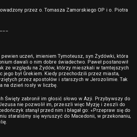
owadzony przez o. Tomasza Zamorskiego OP i o. Piotra
___
am pewien uczeń, imieniem Tymoteusz, syn Żydówki, która
i Ikonium dawali o nim dobre świadectwo. Paweł postanowił
ak ze względu na Żydów, którzy mieszkali w tamtejszych
c jego był Grekiem. Kiedy przechodzili przez miasta,
iętych przez apostołów i starszych w Jerozolimie. Tak
a na dzień rosły w liczbę.
ch Święty zabronił im głosić słowo w Azji. Przybywszy do
 Jezusa nie pozwolił im, przeszli więc Myzję i zeszli do
cedończyk stanął przed nim i błagał go: «Przepraw się do
iu staraliśmy się wyruszyć do Macedonii, w przekonaniu,
ię.