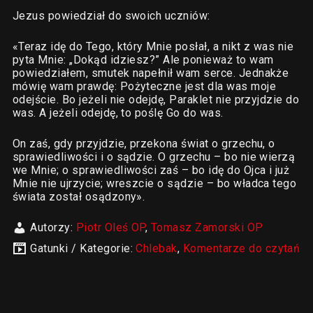
Jezus powiedział do swoich uczniów:
«Teraz idę do Tego, który Mnie posłał, a nikt z was nie
pyta Mnie: „Dokąd idziesz?” Ale ponieważ to wam
powiedziałem, smutek napełnił wam serce. Jednakże
mówię wam prawdę: Pożyteczne jest dla was moje
odejście. Bo jeżeli nie odejdę, Paraklet nie przyjdzie do
was. A jeżeli odejdę, to poślę Go do was.
On zaś, gdy przyjdzie, przekona świat o grzechu, o
sprawiedliwości i o sądzie. O grzechu – bo nie wierzą
we Mnie; o sprawiedliwości zaś – bo idę do Ojca i już
Mnie nie ujrzycie; wreszcie o sądzie – bo władca tego
świata został osądzony».
Autorzy:
Piotr Oleś OP
,
Tomasz Zamorski OP
Gatunki / Kategorie:
Chlebak
,
Komentarze do czytań