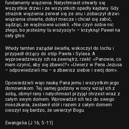
fundamenty więzienia. Natychmiast otwarły się
wszystkie drzwi i ze wszystkich opadły kajdany. Gdy
strażnik więzienia zerwał się ze snu i zobaczył drzwi
więzienia otwarte, dobył miecza i chciał się zabić,
sądząc, że więźniowie uciekli. «Nie czyń sobie nic
złego, bo jesteśmy tu wszyscy!» – krzyknął Paweł na
cały głos.
Wtedy tamten zażądał światła, wskoczył do lochu i
przypadł drżący do stóp Pawła i Sylasa. A
wyprowadziwszy ich na zewnątrz, rzekł: «Panowie, co
mam czynić, aby się zbawić?» «Uwierz w Pana Jezusa
– odpowiedzieli mu – a zbawisz siebie i swój dom».
Opowiedzieli więc naukę Pana jemu i wszystkim jego
domownikom. Tej samej godziny w nocy wziął ich z
sobą, obmył rany i natychmiast przyjął chrzest wraz z
całym swym domem. Wprowadził ich też do swego
mieszkania, zastawił stół i razem z całym domem
cieszył się bardzo, że uwierzył Bogu.
Ewangelia (J 16, 5-11)