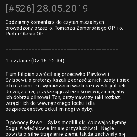
[#526] 28.05.2019
Codzienny komentarz do czytań mszalnych
prowadzony przez o. Tomasza Zamorskiego OP i o.
Piotra Olesia OP
_______________________________________
1. czytanie (Dz 16, 22-34)
Tłum Filipian zwrócił się przeciwko Pawłowi i
Sylasowi, a pretorzy kazali zedrzeć z nich szaty i siec
ich rózgami. Po wymierzeniu wielu razów wtrącili ich
do więzienia, przykazując strażnikowi więzienia, aby
ich dobrze pilnował. Ten, otrzymawszy taki rozkaz,
wtrącił ich do wewnętrznego lochu i dla
bezpieczeństwa zakuł im nogi w dyby.
O północy Paweł i Sylas modlili się, śpiewając hymny
Bogu. A więźniowie im się przysłuchiwali. Nagle
powstało silne trzęsienie ziemi, tak że zachwiały się