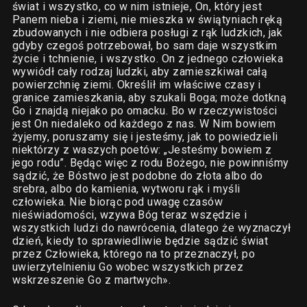
świat i wszystko, co w nim istnieje, On, który jest
Panem nieba i ziemi, nie mieszka w świątyniach ręką
zbudowanych i nie odbiera posługi z rąk ludzkich, jak
gdyby czegoś potrzebował, bo sam daje wszystkim
życie i tchnienie, i wszystko. On z jednego człowieka
wywiódł cały rodzaj ludzki, aby zamieszkiwał całą
powierzchnię ziemi. Określił im właściwe czasy i
granice zamieszkania, aby szukali Boga; może dotkną
Go i znajdą niejako po omacku. Bo w rzeczywistości
jest On niedaleko od każdego z nas. W Nim bowiem
żyjemy, poruszamy się i jesteśmy, jak to powiedzieli
niektórzy z waszych poetów: „Jesteśmy bowiem z
jego rodu”. Będąc więc z rodu Bożego, nie powinniśmy
sądzić, że Bóstwo jest podobne do złota albo do
srebra, albo do kamienia, wytworu rąk i myśli
człowieka. Nie biorąc pod uwagę czasów
nieświadomości, wzywa Bóg teraz wszędzie i
wszystkich ludzi do nawrócenia, dlatego że wyznaczył
dzień, kiedy to sprawiedliwie będzie sądzić świat
przez Człowieka, którego na to przeznaczył, po
uwierzytelnieniu Go wobec wszystkich przez
wskrzeszenie Go z martwych».