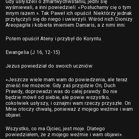
Gdy usłyszeli o zmartwychwstaniu, jedni się
wyśmiewali, a inni powiedzieli: «Posłuchamy cię o tym
innym razem ». Tak Paweł ich opuścił. Niektórzy jednak
przyłączyli się do niego i uwierzyli. Wśród nich Dionizy
Areopagita i kobieta imieniem Damaris, a z nimi inni.
Potem opuścił Ateny i przybył do Koryntu.
Ewangelia (J 16, 12-15)
Jezus powiedział do swoich uczniów:
«Jeszcze wiele mam wam do powiedzenia, ale teraz
znieść nie możecie. Gdy zaś przyjdzie On, Duch
Prawdy, doprowadzi was do całej prawdy. Bo nie
będzie mówił od siebie, ale powie wszystko,
cokolwiek usłyszy, i oznajmi wam rzeczy przyszłe. On
Mnie otoczy chwałą, ponieważ z mojego weźmie i wam
objawi.
Wszystko, co ma Ojciec, jest moje. Dlatego
powiedziałem, że z mojego weźmie i wam objawi».