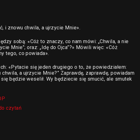
, i znowu chwila, a ujrzycie Mnie».
dzy sobą: «Cóż to znaczy, co nam mówi: „Chwila, a nie
ycie Mnie”; oraz: „Idę do Ojca”?» Mówili więc: «Cóż
my tego, co powiada».
nich: «Pytacie się jeden drugiego o to, że powiedziałem:
wu chwila, a ujrzycie Mnie?” Zaprawdę, zaprawdę, powiadam
 się będzie weselił. Wy będziecie się smucić, ale smutek
OP
do czytań