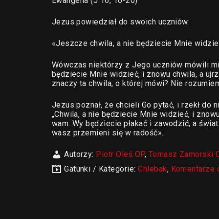
Ewangelia (J 16, 16-20)
Jezus powiedział do swoich uczniów:
«Jeszcze chwila, a nie będziecie Mnie widzieć
Wówczas niektórzy z Jego uczniów mówili mię
będziecie Mnie widzieć, i znowu chwila, a ujrz
znaczy ta chwila, o której mówi? Nie rozumie
Jezus poznał, że chcieli Go pytać, i rzekł do 
„Chwila, a nie będziecie Mnie widzieć, i zno
wam: Wy będziecie płakać i zawodzić, a świat
wasz przemieni się w radość».
Autorzy:
Piotr Oleś OP
,
Tomasz Zamorski 
Gatunki / Kategorie:
Chlebak
,
Komentarze 