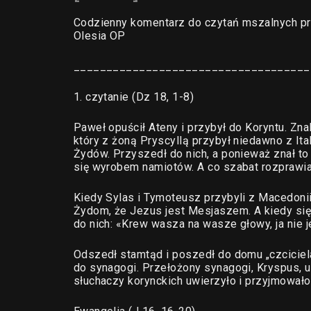
Codzienny komentarz do czytań mszalnych pr
Olesia OP
____________________________________
1. czytanie (Dz 18, 1-8)
Paweł opuścił Ateny i przybył do Koryntu. Zn
który z żoną Pryscyllą przybył niedawno z It
Żydów. Przyszedł do nich, a ponieważ znał to
się wyrobem namiotów. A co szabat rozprawia
Kiedy Sylas i Tymoteusz przybyli z Macedonii
Żydom, że Jezus jest Mesjaszem. A kiedy się s
do nich: «Krew wasza na wasze głowy, ja nie j
Odszedł stamtąd i poszedł do domu „czciciela
do synagogi. Przełożony synagogi, Kryspus, 
słuchaczy korynckich uwierzyło i przyjmowało 