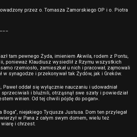
owadzony przez o. Tomasza Zamorskiego OP i o. Piotra
___
alazł tam pewnego Żyda, imieniem Akwila, rodem z Pontu,
alii, ponieważ Klaudiusz wysiedlił z Rzymu wszystkich
 samo rzemiosło, zamieszkał u nich i pracował; zajmowali
ł w synagodze i przekonywał tak Żydów, jak i Greków.
, Paweł oddał się wyłącznie nauczaniu i udowadniał
przeciwiali i bluźnili, otrząsnął swe szaty i powiedział
estem winien. Od tej chwili pójdę do pogan».
 Boga”, niejakiego Tycjusza Justusa. Dom ten przylegał
uwierzył w Pana z całym swym domem, wielu też
wiarę i chrzest.