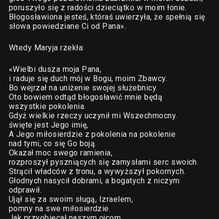
poruszyło się z radości dzieciątko w moim łonie.
Błogosławiona jesteś, któraś uwierzyła, że spełnią się
słowa powiedziane Ci od Pana».
Wtedy Maryja rzekła:
«Wielbi dusza moja Pana,
i raduje się duch mój w Bogu, moim Zbawcy.
Bo wejrzał na uniżenie swojej służebnicy.
Oto bowiem odtąd błogosławić mnie będą
wszystkie pokolenia.
Gdyż wielkie rzeczy uczynił mi Wszechmocny.
święte jest Jego imię,
A Jego miłosierdzie z pokolenia na pokolenie
nad tymi, co się Go boją.
Okazał moc swego ramienia,
rozproszył pyszniących się zamysłami serc swoich.
Strącił władców z tronu, a wywyższył pokornych.
Głodnych nasycił dobrami, a bogatych z niczym
odprawił.
Ujął się za swoim sługą, Izraelem,
pomny na swe miłosierdzie.
Jak przyobiecał naszym ojcom,