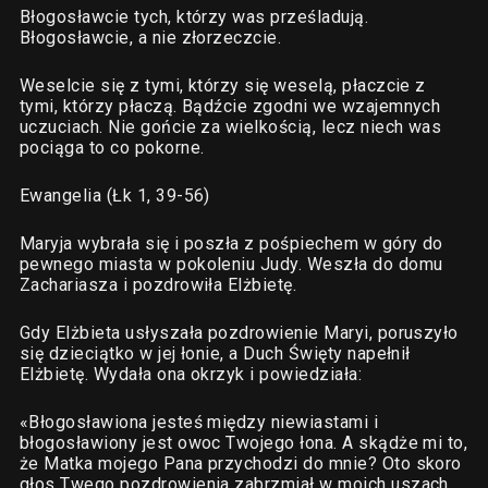
Błogosławcie tych, którzy was prześladują.
Błogosławcie, a nie złorzeczcie.
Weselcie się z tymi, którzy się weselą, płaczcie z
tymi, którzy płaczą. Bądźcie zgodni we wzajemnych
uczuciach. Nie gońcie za wielkością, lecz niech was
pociąga to co pokorne.
Ewangelia (Łk 1, 39-56)
Maryja wybrała się i poszła z pośpiechem w góry do
pewnego miasta w pokoleniu Judy. Weszła do domu
Zachariasza i pozdrowiła Elżbietę.
Gdy Elżbieta usłyszała pozdrowienie Maryi, poruszyło
się dzieciątko w jej łonie, a Duch Święty napełnił
Elżbietę. Wydała ona okrzyk i powiedziała:
«Błogosławiona jesteś między niewiastami i
błogosławiony jest owoc Twojego łona. A skądże mi to,
że Matka mojego Pana przychodzi do mnie? Oto skoro
głos Twego pozdrowienia zabrzmiał w moich uszach,