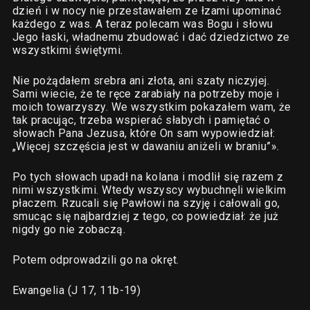
dzień i w nocy nie przestawałem ze łzami upominać
każdego z was. A teraz polecam was Bogu i słowu
Jego łaski, władnemu zbudować i dać dziedzictwo ze
wszystkimi świętymi.
Nie pożądałem srebra ani złota, ani szaty niczyjej.
Sami wiecie, że te ręce zarabiały na potrzeby moje i
moich towarzyszy. We wszystkim pokazałem wam, że
tak pracując, trzeba wspierać słabych i pamiętać o
słowach Pana Jezusa, które On sam wypowiedział:
„Więcej szczęścia jest w dawaniu aniżeli w braniu”».
Po tych słowach upadł na kolana i modlił się razem z
nimi wszystkimi. Wtedy wszyscy wybuchnęli wielkim
płaczem. Rzucali się Pawłowi na szyję i całowali go,
smucąc się najbardziej z tego, co powiedział: że już
nigdy go nie zobaczą.
Potem odprowadzili go na okręt.
Ewangelia (J 17, 11b-19)