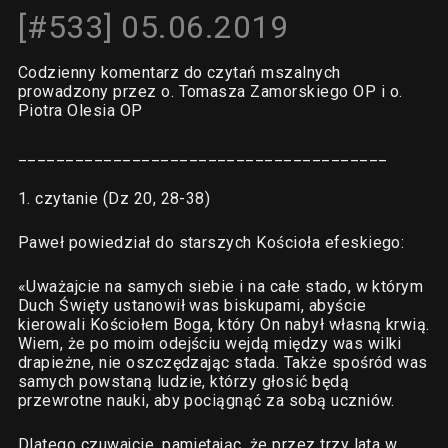
[#533] 05.06.2019
Codzienny komentarz do czytań mszalnych
prowadzony przez o. Tomasza Zamorskiego OP i o.
Piotra Olesia OP
_______________________________________
1. czytanie (Dz 20, 28-38)
Paweł powiedział do starszych Kościoła efeskiego:
«Uważajcie na samych siebie i na całe stado, w którym
Duch Święty ustanowił was biskupami, abyście
kierowali Kościołem Boga, który On nabył własną krwią.
Wiem, że po moim odejściu wejdą między was wilki
drapieżne, nie oszczędzając stada. Także spośród was
samych powstaną ludzie, którzy głosić będą
przewrotne nauki, aby pociągnąć za sobą uczniów.
Dlatego czuwajcie, pamiętając, że przez trzy lata w