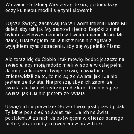
W czasie Ostatniej Wieczerzy Jezus, podniósłszy
oczy ku niebu, modlił się tymi słowami:
«Ojcze Święty, zachowaj ich w Twoim imieniu, które Mi
dałeś, aby tak jak My stanowili jedno. Dopóki z nimi
byłem, zachowywałem ich w Twoim imieniu, które Mi
dałeś, i ustrzegłem ich, a nikt z nich nie zginął z
wyjątkiem syna zatracenia, aby się wypełniło Pismo.
Ale teraz idę do Ciebie i tak mówię, będąc jeszcze na
świecie, aby moją radość mieli w sobie w całej pełni.
Ja im przekazałem Twoje słowo, a świat ich
znienawidził za to, że nie są ze świata, jak i Ja nie
jestem ze świata. Nie proszę, abyś ich zabrał ze
świata, ale byś ich ustrzegł od złego. Oni nie są ze
świata, jak i Ja nie jestem ze świata.
Uświęć ich w prawdzie. Słowo Twoje jest prawdą. Jak
Ty Mnie posłałeś na świat, tak i Ja ich na świat
posłałem. A za nich Ja poświęcam w ofierze samego
siebie, aby i oni byli uświęceni w prawdzie».