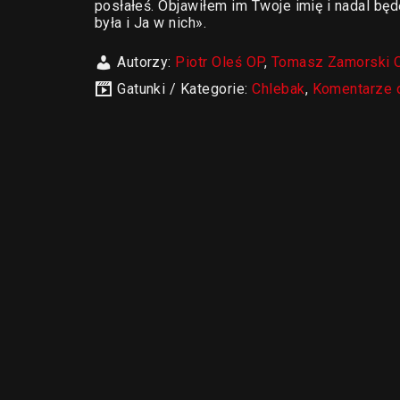
posłałeś. Objawiłem im Twoje imię i nadal będ
była i Ja w nich».
Autorzy:
Piotr Oleś OP
,
Tomasz Zamorski 
Gatunki / Kategorie:
Chlebak
,
Komentarze 