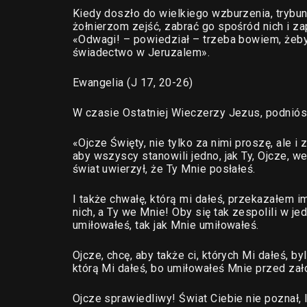
Kiedy doszło do wielkiego wzburzenia, trybun,
żołnierzom zejść, zabrać go spośród nich i z
«Odwagi! – powiedział – trzeba bowiem, żeby
świadectwo w Jeruzalem».
Ewangelia (J 17, 20-26)
W czasie Ostatniej Wieczerzy Jezus, podniósł
«Ojcze Święty, nie tylko za nimi proszę, ale i
aby wszyscy stanowili jedno, jak Ty, Ojcze, we
świat uwierzył, że Ty Mnie posłałeś.
I także chwałę, którą mi dałeś, przekazałem im
nich, a Ty we Mnie! Oby się tak zespolili w je
umiłowałeś, tak jak Mnie umiłowałeś.
Ojcze, chcę, aby także ci, których Mi dałeś, b
którą Mi dałeś, bo umiłowałeś Mnie przed zał
Ojcze sprawiedliwy! Świat Ciebie nie poznał, 