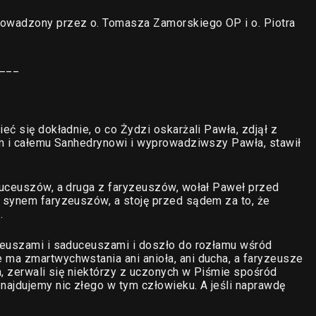
owadzony przez o. Tomasza Zamorskiego OP i o. Piotra
___
ć się dokładnie, o co Żydzi oskarżali Pawła, zdjął z
om i całemu Sanhedrynowi i wyprowadziwszy Pawła, stawił
duceuszów, a druga z faryzeuszów, wołał Paweł przed
 synem faryzeuszów, a stoję przed sądem za to, że
.
zeuszami i saduceuszami i doszło do rozłamu wśród
ma zmartwychwstania ani anioła, ani ducha, a faryzeusze
a, zerwali się niektórzy z uczonych w Piśmie spośród
najdujemy nic złego w tym człowieku. A jeśli naprawdę