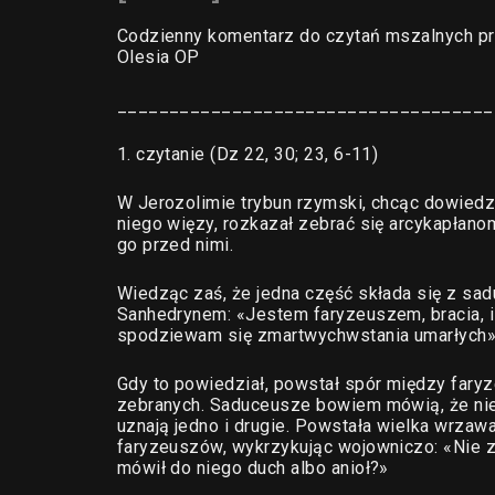
Codzienny komentarz do czytań mszalnych pr
Olesia OP
____________________________________
1. czytanie (Dz 22, 30; 23, 6-11)
W Jerozolimie trybun rzymski, chcąc dowiedzie
niego więzy, rozkazał zebrać się arcykapłan
go przed nimi.
Wiedząc zaś, że jedna część składa się z sa
Sanhedrynem: «Jestem faryzeuszem, bracia, i
spodziewam się zmartwychwstania umarłych»
Gdy to powiedział, powstał spór między fary
zebranych. Saduceusze bowiem mówią, że nie 
uznają jedno i drugie. Powstała wielka wrzaw
faryzeuszów, wykrzykując wojowniczo: «Nie z
mówił do niego duch albo anioł?»