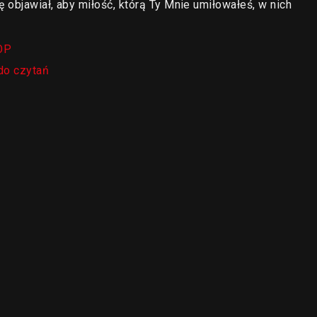
ę objawiał, aby miłość, którą Ty Mnie umiłowałeś, w nich
OP
do czytań