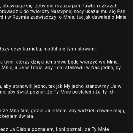
 obawiając się, żeby nie rozszarpali Pawła, rozkazał
aprowadzić do twierdzy.Następnej nocy ukazał mu się Pan.
ś i w Rzymie zaświadczył o Mnie, tak jak dawałeś o Mnie
szy oczy ku niebu, modlił się tymi słowami:
 za tymi, którzy dzięki ich słowu będą wierzyć we Mnie;
 Mnie, a Ja w Tobie, aby i oni stanowili w Nas jedno, by
, aby stanowili jedno, tak jak My jedno stanowimy. Ja w
dno, aby świat poznał, że Ty Mnie posłałeś i że Ty ich
yli ze Mną tam, gdzie Ja jestem, aby widzieli chwałę moją,
ożeniem świata.
lecz Ja Ciebie poznałem, i oni poznali, że Ty Mnie