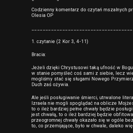
Codzienny komentarz do czytań mszalnych pr
Olesia OP
____________________________________
1. czytanie (2 Kor 3, 4-11)
Bracia:
Jeżeli dzięki Chrystusowi taką ufność w Bogu
w stanie pomyśleć coś sami z siebie, lecz wi
mogliśmy stać się sługami Nowego Przymierza, 
Duch zaś ożywia.
Ale jeśli posługiwanie śmierci, utrwalone lit
Izraela nie mogli spoglądać na oblicze Mojże
to o ileż bardziej pełne chwały będzie posłu
jest chwałą, to o ileż bardziej będzie obfit
przeogromnej chwały okazało się w ogóle bez 
to, co przemijające, było w chwale, daleko wię