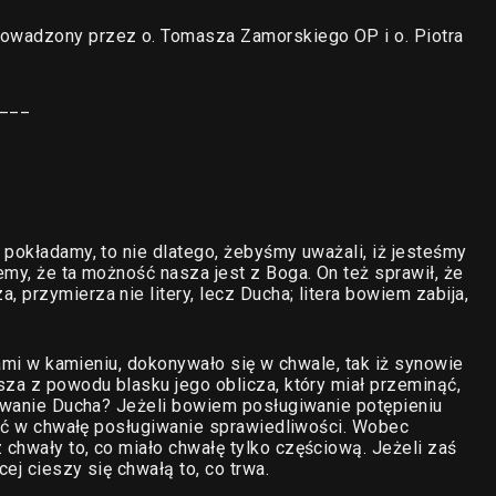
owadzony przez o. Tomasza Zamorskiego OP i o. Piotra
___
 pokładamy, to nie dlatego, żebyśmy uważali, iż jesteśmy
emy, że ta możność nasza jest z Boga. On też sprawił, że
przymierza nie litery, lecz Ducha; litera bowiem zabija,
erami w kamieniu, dokonywało się w chwale, tak iż synowie
sza z powodu blasku jego oblicza, który miał przeminąć,
giwanie Ducha? Jeżeli bowiem posługiwanie potępieniu
ować w chwałę posługiwanie sprawiedliwości. Wobec
chwały to, co miało chwałę tylko częściową. Jeżeli zaś
cej cieszy się chwałą to, co trwa.