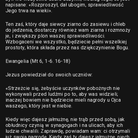
napisane: «Rozproszył, dał ubogim, sprawiedliwość
Jego trwa na wieki».
Ten zaś, który daje siewcy ziarno do zasiewu i chleb
do jedzenia, dostarczy również wam ziarna i rozmnoży
je, i zwiększy plon waszej sprawiedliwości.
Wzbogaceni we wszystko, będziecie pełni wszelkiej
prostoty, która składa przez nas dziękczynienie Bogu.
Ewangelia (Mt 6, 1-6. 16-18)
Jezus powiedział do swoich uczniów:
«Strzeżcie się, żebyście uczynków pobożnych nie
wykonywali przed ludźmi po to, aby was widzieli;
inaczej bowiem nie będziecie mieli nagrody u Ojca
waszego, który jest w niebie.
Kiedy więc dajesz jałmużnę, nie trąb przed sobą, jak
obłudnicy czynią w synagogach i na ulicach, aby ich
ludzie chwalili. Zaprawdę, powiadam wam: ci otrzymali
już swoją nagrodę. Kiedy zaś ty dajesz jałmużnę, niech