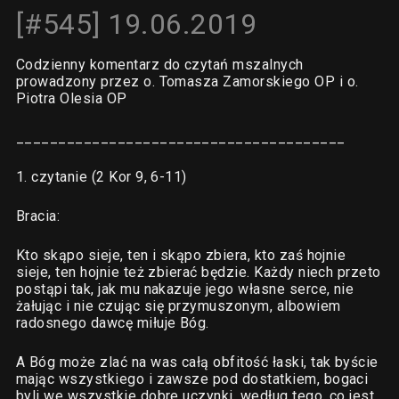
[#545] 19.06.2019
Codzienny komentarz do czytań mszalnych
prowadzony przez o. Tomasza Zamorskiego OP i o.
Piotra Olesia OP
_______________________________________
1. czytanie (2 Kor 9, 6-11)
Bracia:
Kto skąpo sieje, ten i skąpo zbiera, kto zaś hojnie
sieje, ten hojnie też zbierać będzie. Każdy niech przeto
postąpi tak, jak mu nakazuje jego własne serce, nie
żałując i nie czując się przymuszonym, albowiem
radosnego dawcę miłuje Bóg.
A Bóg może zlać na was całą obfitość łaski, tak byście
mając wszystkiego i zawsze pod dostatkiem, bogaci
byli we wszystkie dobre uczynki, według tego, co jest