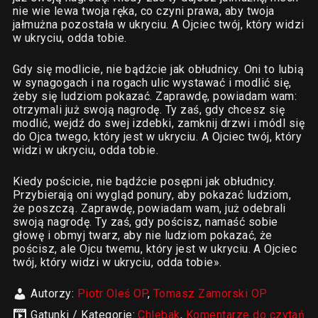
nie wie lewa twoja ręka, co czyni prawa, aby twoja
jałmużna pozostała w ukryciu. A Ojciec twój, który widzi
w ukryciu, odda tobie.
Gdy się modlicie, nie bądźcie jak obłudnicy. Oni to lubią
w synagogach i na rogach ulic wystawać i modlić się,
żeby się ludziom pokazać. Zaprawdę, powiadam wam:
otrzymali już swoją nagrodę. Ty zaś, gdy chcesz się
modlić, wejdź do swej izdebki, zamknij drzwi i módl się
do Ojca twego, który jest w ukryciu. A Ojciec twój, który
widzi w ukryciu, odda tobie.
Kiedy pościcie, nie bądźcie posępni jak obłudnicy.
Przybierają oni wygląd ponury, aby pokazać ludziom,
że poszczą. Zaprawdę, powiadam wam, już odebrali
swoją nagrodę. Ty zaś, gdy pościsz, namaść sobie
głowę i obmyj twarz, aby nie ludziom pokazać, że
pościsz, ale Ojcu twemu, który jest w ukryciu. A Ojciec
twój, który widzi w ukryciu, odda tobie».
Autorzy:
Piotr Oleś OP
,
Tomasz Zamorski OP
Gatunki / Kategorie:
Chlebak
,
Komentarze do czytań