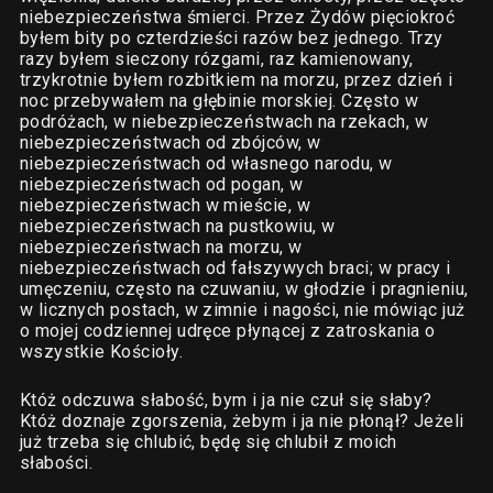
niebezpieczeństwa śmierci. Przez Żydów pięciokroć
byłem bity po czterdzieści razów bez jednego. Trzy
razy byłem sieczony rózgami, raz kamienowany,
trzykrotnie byłem rozbitkiem na morzu, przez dzień i
noc przebywałem na głębinie morskiej. Często w
podróżach, w niebezpieczeństwach na rzekach, w
niebezpieczeństwach od zbójców, w
niebezpieczeństwach od własnego narodu, w
niebezpieczeństwach od pogan, w
niebezpieczeństwach w mieście, w
niebezpieczeństwach na pustkowiu, w
niebezpieczeństwach na morzu, w
niebezpieczeństwach od fałszywych braci; w pracy i
umęczeniu, często na czuwaniu, w głodzie i pragnieniu,
w licznych postach, w zimnie i nagości, nie mówiąc już
o mojej codziennej udręce płynącej z zatroskania o
wszystkie Kościoły.
Któż odczuwa słabość, bym i ja nie czuł się słaby?
Któż doznaje zgorszenia, żebym i ja nie płonął? Jeżeli
już trzeba się chlubić, będę się chlubił z moich
słabości.