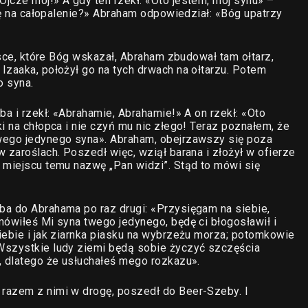
jcze mój!» A gdy ten rzekł: «Oto jestem, mój synu» –
nię na całopalenie?» Abraham odpowiedział: «Bóg upatrzy
ejsce, które Bóg wskazał, Abraham zbudował tam ołtarz,
Izaaka, położył go na tych drwach na ołtarzu. Potem
o syna.
ba i rzekł: «Abrahamie, Abrahamie!» A on rzekł: «Oto
i na chłopca i nie czyń mu nic złego! Teraz poznałem, że
wego jedynego syna». Abraham, obejrzawszy się poza
 zaroślach. Poszedł więc, wziął barana i złożył w ofierze
 miejscu temu nazwę „Pan widzi”. Stąd to mówi się
ba do Abrahama po raz drugi: «Przysięgam na siebie,
mówiłeś Mi syna twego jedynego, będę ci błogosławił i
iebie i jak ziarnka piasku na wybrzeżu morza; potomkowie
Wszystkie ludy ziemi będą sobie życzyć szczęścia
, dlatego że usłuchałeś mego rozkazu».
razem z nimi w drogę, poszedł do Beer-Szeby. I