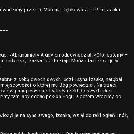
owadzony przez o. Marcina Dąbkowicza OP i o. Jacka
___
ego: «Abrahamie!» A gdy on odpowiedział: «Oto jestem» –
 miłujesz, Izaaka, idź do kraju Moria i tam złóż go w
.
zabrał z sobą dwóch swych ludzi i syna Izaaka, narąbał
 miejscowości, o której mu Bóg powiedział. Na trzeci
eka ową miejscowość. I wtedy rzekł do swych sług:
dziemy tam, aby oddać pokłon Bogu, a potem wrócimy do
łożył je na syna swego, Izaaka, wziął do ręki ogień i nóż,