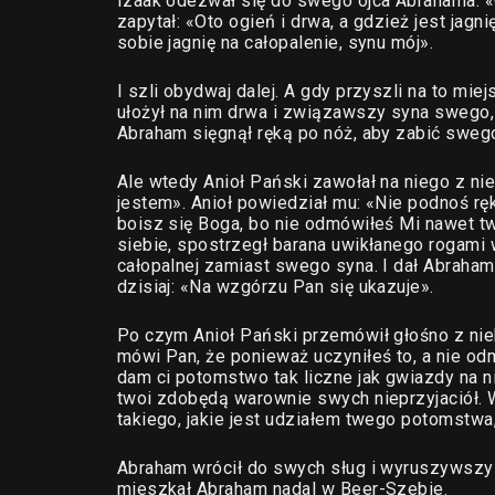
Izaak odezwał się do swego ojca Abrahama: «O
zapytał: «Oto ogień i drwa, a gdzież jest jag
sobie jagnię na całopalenie, synu mój».
I szli obydwaj dalej. A gdy przyszli na to mi
ułożył na nim drwa i związawszy syna swego, 
Abraham sięgnął ręką po nóż, aby zabić sweg
Ale wtedy Anioł Pański zawołał na niego z nie
jestem». Anioł powiedział mu: «Nie podnoś ręk
boisz się Boga, bo nie odmówiłeś Mi nawet t
siebie, spostrzegł barana uwikłanego rogami w
całopalnej zamiast swego syna. I dał Abraham
dzisiaj: «Na wzgórzu Pan się ukazuje».
Po czym Anioł Pański przemówił głośno z nie
mówi Pan, że ponieważ uczyniłeś to, a nie od
dam ci potomstwo tak liczne jak gwiazdy na n
twoi zdobędą warownie swych nieprzyjaciół. 
takiego, jakie jest udziałem twego potomstwa
Abraham wrócił do swych sług i wyruszywszy 
mieszkał Abraham nadal w Beer-Szebie.