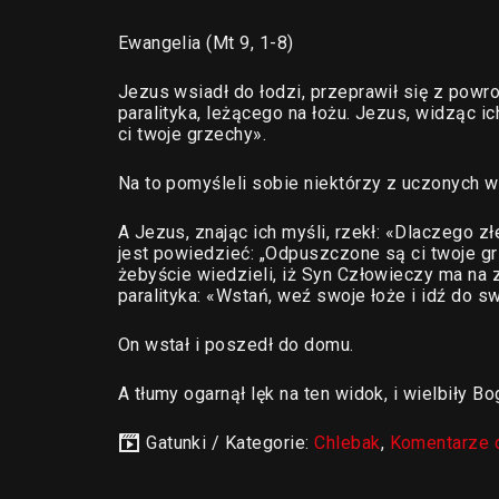
Ewangelia (Mt 9, 1-8)
Jezus wsiadł do łodzi, przeprawił się z powr
paralityka, leżącego na łożu. Jezus, widząc ic
ci twoje grzechy».
Na to pomyśleli sobie niektórzy z uczonych w 
A Jezus, znając ich myśli, rzekł: «Dlaczego z
jest powiedzieć: „Odpuszczone są ci twoje gr
żebyście wiedzieli, iż Syn Człowieczy ma na
paralityka: «Wstań, weź swoje łoże i idź do 
On wstał i poszedł do domu.
A tłumy ogarnął lęk na ten widok, i wielbiły Bo
Gatunki / Kategorie:
Chlebak
,
Komentarze 