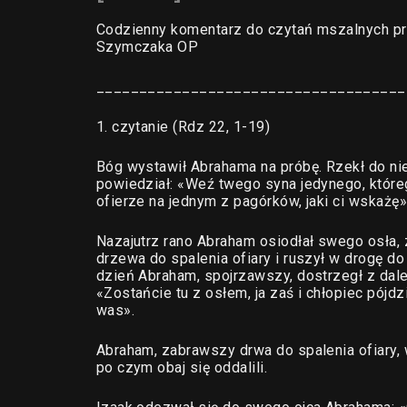
Codzienny komentarz do czytań mszalnych pr
Szymczaka OP
____________________________________
1. czytanie (Rdz 22, 1-19)
Bóg wystawił Abrahama na próbę. Rzekł do ni
powiedział: «Weź twego syna jedynego, którego
ofierze na jednym z pagórków, jaki ci wskażę»
Nazajutrz rano Abraham osiodłał swego osła, 
drzewa do spalenia ofiary i ruszył w drogę do
dzień Abraham, spojrzawszy, dostrzegł z dal
«Zostańcie tu z osłem, ja zaś i chłopiec pój
was».
Abraham, zabrawszy drwa do spalenia ofiary, w
po czym obaj się oddalili.