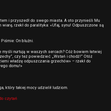
otem i przyszedł do swego miasta. A oto przynieśli Mu
h wiarę, rzekł do paralityka: «Ufaj, synu! Odpuszczone są
Piśmie: On bluźni.
łe myśli nurtują w waszych sercach? Cóż bowiem łatwiej
zechy”, czy też powiedzieć: „Wstań i chodź!” Otóż
 ziemi władzę odpuszczania grzechów» – rzekł do
swego domu!»
ga, który takiej mocy udzielił ludziom.
do czytań