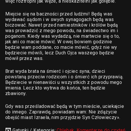
więc roztropni jak węże, a nieskazitelni jak gołębie.
Miejcie się na baczności przed ludźmi! Będą was
wydawać sądom i w swych synagogach będą was
biczować. Nawet przed namiestników i królów będą
was prowadzić z mego powodu, na świadectwo im i
poganom. Kiedy was wydadzą, nie martwcie się o to,
jak ani co macie mówić. W owej bowiem godzinie
będzie wam poddane, co macie mówić, gdyż nie wy
będziecie mówili, lecz Duch Ojca waszego będzie
mówił przez was.
Brat wyda brata na śmierć i ojciec syna; dzieci
powstaną przeciw rodzicom i o śmierć ich przyprawią.
Będziecie w nienawiści u wszystkich z powodu mego
imienia. Lecz kto wytrwa do końca, ten będzie
zbawiony.
Gdy was prześladować będą w tym mieście, uciekajcie
do innego. Zaprawdę, powiadam wam: Nie zdążycie
obejść miast Izraela, nim przyjdzie Syn Człowieczy».
Gatunki / Kategorie:
Chlebak
,
Komentarze do czytań