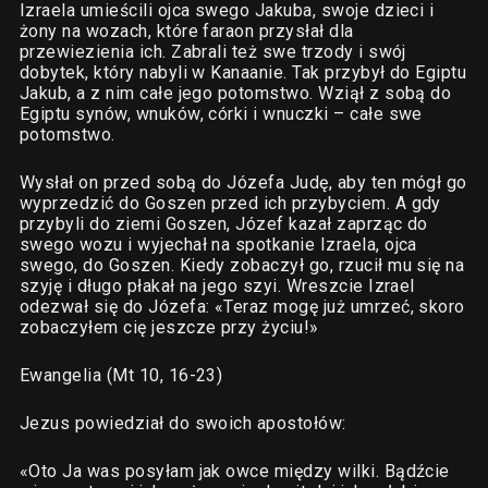
Izraela umieścili ojca swego Jakuba, swoje dzieci i
żony na wozach, które faraon przysłał dla
przewiezienia ich. Zabrali też swe trzody i swój
dobytek, który nabyli w Kanaanie. Tak przybył do Egiptu
Jakub, a z nim całe jego potomstwo. Wziął z sobą do
Egiptu synów, wnuków, córki i wnuczki – całe swe
potomstwo.
Wysłał on przed sobą do Józefa Judę, aby ten mógł go
wyprzedzić do Goszen przed ich przybyciem. A gdy
przybyli do ziemi Goszen, Józef kazał zaprząc do
swego wozu i wyjechał na spotkanie Izraela, ojca
swego, do Goszen. Kiedy zobaczył go, rzucił mu się na
szyję i długo płakał na jego szyi. Wreszcie Izrael
odezwał się do Józefa: «Teraz mogę już umrzeć, skoro
zobaczyłem cię jeszcze przy życiu!»
Ewangelia (Mt 10, 16-23)
Jezus powiedział do swoich apostołów:
«Oto Ja was posyłam jak owce między wilki. Bądźcie