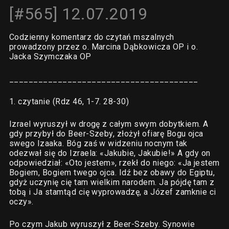
[#565] 12.07.2019
Codzienny komentarz do czytań mszalnych
prowadzony przez o. Marcina Dąbkowicza OP i o.
Jacka Szymczaka OP
_______________________________________
1. czytanie (Rdz 46, 1-7. 28-30)
Izrael wyruszył w drogę z całym swym dobytkiem. A
gdy przybył do Beer-Szeby, złożył ofiarę Bogu ojca
swego Izaaka. Bóg zaś w widzeniu nocnym tak
odezwał się do Izraela: «Jakubie, Jakubie!» A gdy on
odpowiedział: «Oto jestem», rzekł do niego: «Ja jestem
Bogiem, Bogiem twego ojca. Idź bez obawy do Egiptu,
gdyż uczynię cię tam wielkim narodem. Ja pójdę tam z
tobą i Ja stamtąd cię wyprowadzę, a Józef zamknie ci
oczy».
Po czym Jakub wyruszył z Beer-Szeby. Synowie